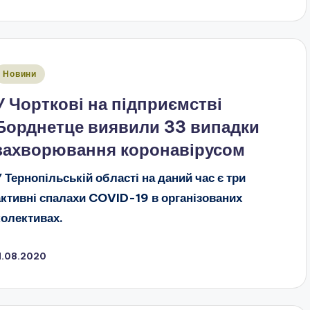
публіковано
Новини
У Чорткові на підприємстві
Борднетце виявили 33 випадки
захворювання коронавірусом
У Тернопільській області на даний час є три
активні спалахи COVID-19 в організованих
колективах.
1.08.2020