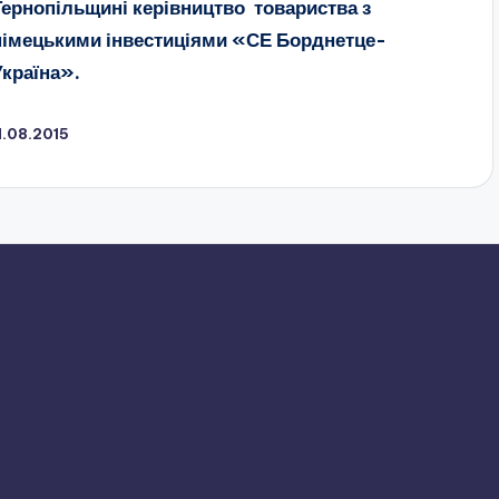
Тернопільщині керівництво товариства з
німецькими інвестиціями «СЕ Борднетце-
Україна».
1.08.2015