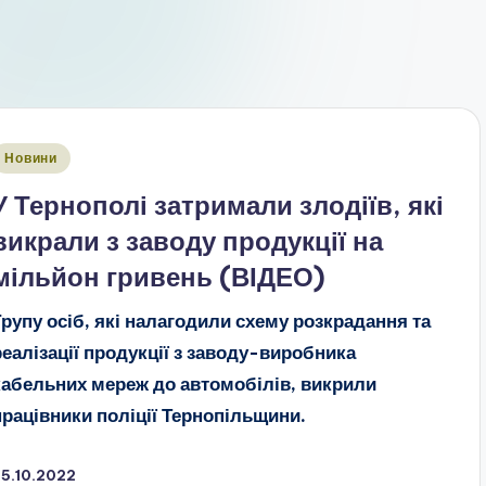
публіковано
Новини
У Тернополі затримали злодіїв, які
викрали з заводу продукції на
мільйон гривень (ВІДЕО)
Групу осіб, які налагодили схему розкрадання та
реалізації продукції з заводу-виробника
кабельних мереж до автомобілів, викрили
працівники поліції Тернопільщини.
25.10.2022