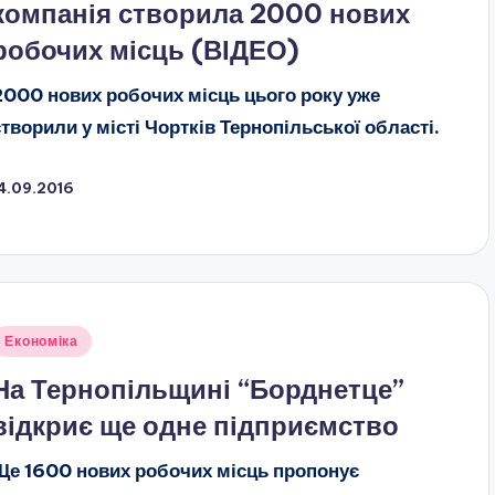
компанія створила 2000 нових
робочих місць (ВІДЕО)
2000 нових робочих місць цього року уже
створили у місті Чортків Тернопільської області.
4.09.2016
публіковано
Економіка
На Тернопільщині “Борднетце”
відкриє ще одне підприємство
Ще 1600 нових робочих місць пропонує