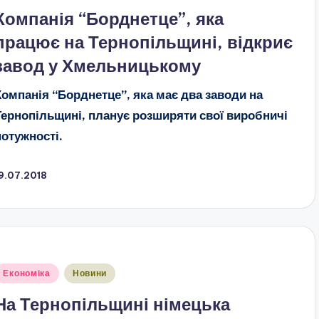
Компанія “Борднетце”, яка
працює на Тернопільщині, відкриє
завод у Хмельницькому
Компанія “Борднетце”, яка має два заводи на
Тернопільщині, планує розширяти свої виробничі
потужності.
9.07.2018
публіковано
Економіка
Новини
На Тернопільщині німецька