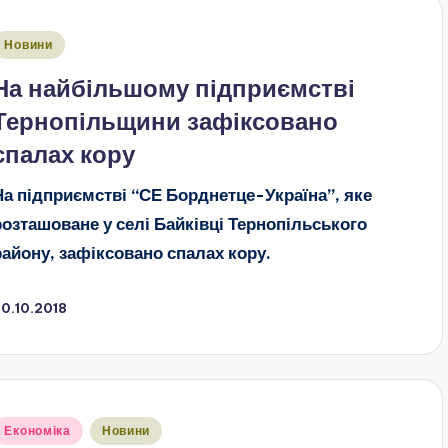
публіковано
Новини
На найбільшому підприємстві
Тернопільщини зафіксовано
спалах кору
На підприємстві
“
СЕ Борднетце-Україна”, яке
розташоване у селі Байківці Тернопільського
району, зафіксовано спалах кору.
0.10.2018
публіковано
Економіка
Новини