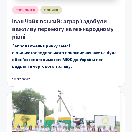
Опубліковано
Економіка
Новини
у
Іван Чайківський: аграрії здобули
важливу перемогу на міжнародному
рівні
Запровадження ринку землі
сільськогосподарського призначення вже не буде
обов’язковою вимогою МВФ до України при
виділенні чергового траншу.
18.07.2017