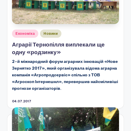
Опубліковано
Економіка
Новини
у
Аграрії Тернопілля виплекали ще
одну «родзинку»
2-й міжнародний форум аграрних інновацій «Нове
Зернятко 2017», який організувала відома аграрна
компанія «Агропродсервіс» спільно з ТОВ
«Агроскоп Інтернешнл», перевершив найсміливіші
прогнози організаторів.
04.07.2017