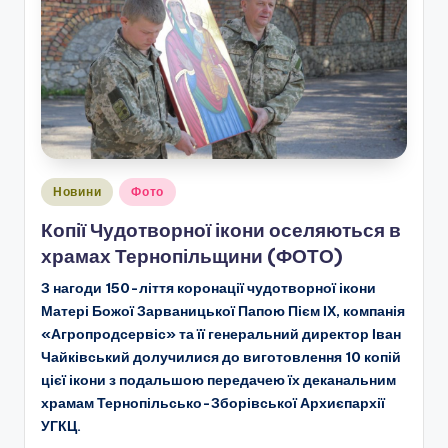
Опубліковано
Новини
Фото
у
Копії Чудотворної ікони оселяються в
храмах Тернопільщини (ФОТО)
З нагоди 150-ліття коронації чудотворної ікони
Матері Божої Зарваницької Папою Пієм ІХ, компанія
«Агропродсервіс» та її генеральний директор Іван
Чайківський долучилися до виготовлення 10 копій
цієї ікони з подальшою передачею їх деканальним
храмам Тернопільсько-Зборівської Архиєпархії
УГКЦ.