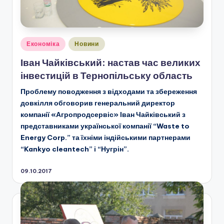
Опубліковано
Економіка
Новини
у
Іван Чайківський: настав час великих
інвестицій в Тернопільську область
Проблему поводження з відходами та збереження
довкілля обговорив генеральний директор
компанії «Агропродсервіс» Іван Чайківський з
представниками української компанії “Waste to
Energy Corp.” та їхніми індійськими партнерами
“Kankyo cleantech” і “Нугрін”.
09.10.2017