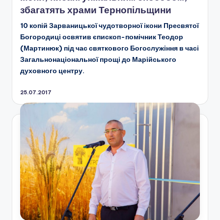
збагатять храми Тернопільщини
10 копій Зарваницької чудотворної ікони Пресвятої
Богородиці освятив єпископ-помічник Теодор
(Мартинюк) під час святкового Богослужіння в часі
Загальнонаціональної прощі до Марійського
духовного центру.
25.07.2017