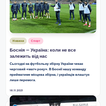
Опубліковано
Новини
Спорт
у
Боснія — Україна: коли не все
залежить від нас
Сьогодні на футбольну збірну України чекає
черговий «матч року». В Боснії нашу команду
прийматиме місцева збірна, і українців влаштує
лише перемога.
16.11.2021