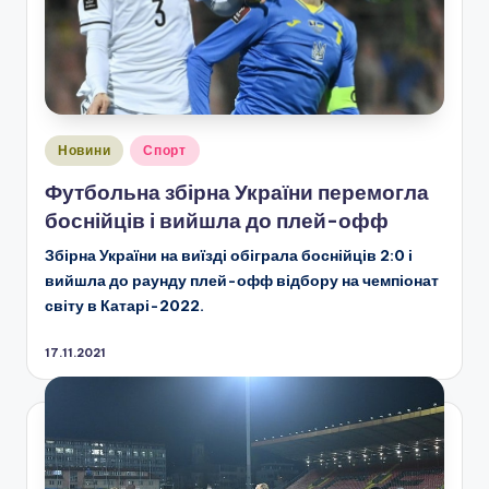
Опубліковано
Новини
Спорт
у
Футбольна збірна України перемогла
боснійців і вийшла до плей-офф
Збірна України на виїзді обіграла боснійців 2:0 і
вийшла до раунду плей-офф відбору на чемпіонат
світу в Катарі-2022.
17.11.2021