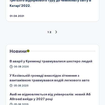
третього відбіркового туру до чемпіонату світу в
Катарі’2022.
01.04.2021
Пагінація
1
2
НАСТУПНА
СТОРІНКА
записів
Новини
В аварії у Кременці травмувалися шестеро людей
06.08.2026
У Козівській громаді внаслідок зіткнення з
вантажівкою травмувався водій легкового авто
05.08.2026
Audi не відмовляється від універсалів: новий A6
Allroad вийде у 2027 році
05.08.2026