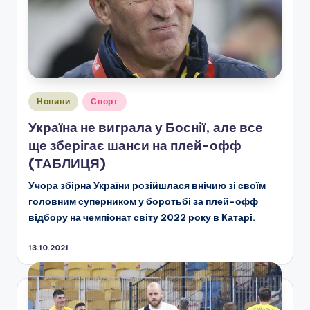
Опубліковано
Новини
Спорт
у
Україна не виграла у Боснії, але все
ще зберігає шанси на плей-офф
(ТАБЛИЦЯ)
Учора збірна України розійшлася внічию зі своїм
головним суперником у боротьбі за плей-офф
відбору на чемпіонат світу 2022 року в Катарі.
13.10.2021