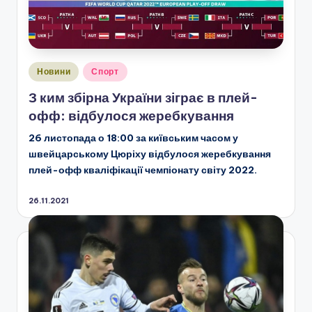
Опубліковано
Новини
Спорт
у
З ким збірна України зіграє в плей-
офф: відбулося жеребкування
26 листопада о 18:00 за київським часом у
швейцарському Цюріху відбулося жеребкування
плей-офф кваліфікації чемпіонату світу 2022.
26.11.2021