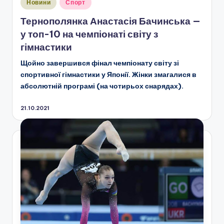
Опубліковано
Новини
Спорт
у
Тернополянка Анастасія Бачинська —
у топ-10 на чемпіонаті світу з
гімнастики
Щойно завершився фінал чемпіонату світу зі
спортивної гімнастики у Японії. Жінки змагалися в
абсолютній програмі (на чотирьох снарядах).
21.10.2021