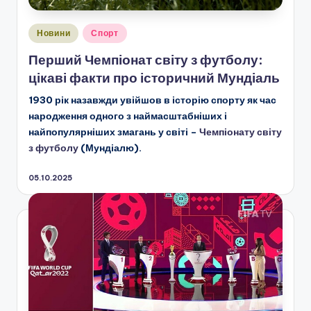
Опубліковано
Новини
Спорт
у
Перший Чемпіонат світу з футболу:
цікаві факти про історичний Мундіаль
1930 рік назавжди увійшов в історію спорту як час
народження одного з наймасштабніших і
найпопулярніших змагань у світі –
Чемпіонату світу
з футболу
(Мундіалю).
05.10.2025