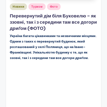
Опубліковано
Новини
Туризм
Фото
у
Перевернутий дім біля Буковелю – як
ззовні, так і з середини там все догори
дриґом (ФОТО)
Україна багата цікавинками та незвичними місцями.
Одним з таких є перевернутий будинок, який
розташований у селі Поляниця, що на Івано-
Франківщині. Унікальністю будинку є те, що як
ззовні, так і з середини там все догори дриґом.