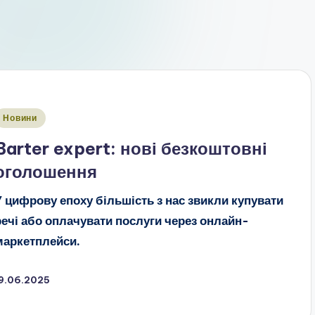
публіковано
Новини
Barter expert: нові безкоштовні
оголошення
У цифрову епоху більшість з нас звикли купувати
речі або оплачувати послуги через онлайн-
маркетплейси.
19.06.2025