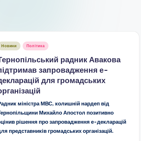
публіковано
Новини
Політика
Тернопільський радник Авакова
підтримав запровадження е-
декларацій для громадських
організацій
Радник міністра МВС, колишній нардеп від
Тернопільщини Михайло Апостол позитивно
оцінив рішення про запровадження е-декларацій
для представників громадських організацій.