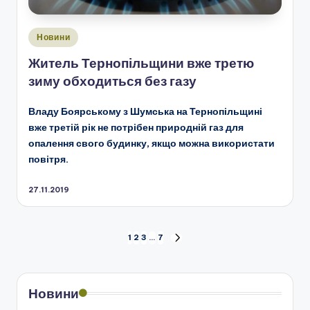
Опубліковано
Новини
у
Житель Тернопільщини вже третю
зиму обходиться без газу
Владу Боярському з Шумська на Тернопільщині
вже третій рік не потрібен природній газ для
опалення свого будинку, якщо можна використати
повітря.
27.11.2019
Пагінація
1
2
3
…
7
НАСТУПНА
СТОРІНКА
записів
Новини