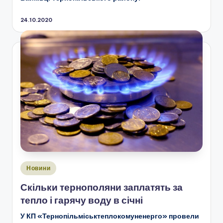
24.10.2020
Опубліковано
Новини
у
Скільки тернополяни заплатять за
тепло і гарячу воду в січні
У КП «Тернопільміськтеплокомуненерго» провели