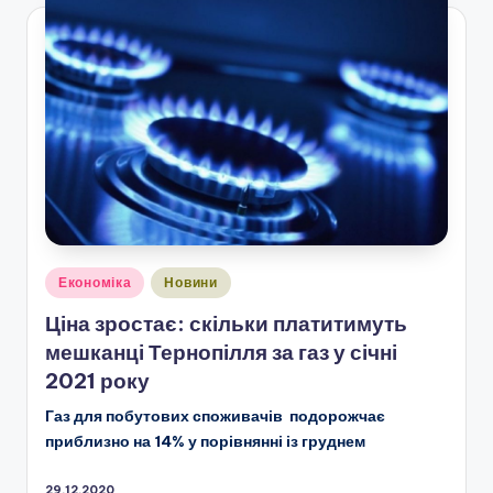
Опубліковано
Економіка
Новини
у
Ціна зростає: скільки платитимуть
мешканці Тернопілля за газ у січні
2021 року
Газ для побутових споживачів
по
дорожчає
приблизно на 14% у порівнянні із груднем
29.12.2020