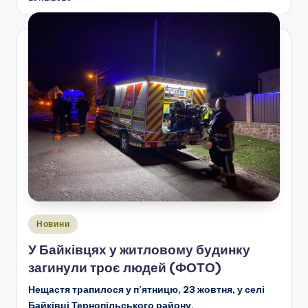
Опубліковано
Новини
у
У Байківцях у житловому будинку
загинули троє людей (ФОТО)
Нещастя трапилося у п’ятницю, 23 жовтня, у селі
Байківці Тернопільського району.