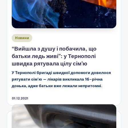
Опубліковано
Новини
у
“Вийшла з душу і побачила, що
батьки ледь живі”: у Тернополі
швидка рятувала цілу сім’ю
У Тернополі бригаді швидкої допомоги довелося
рятувати сім’ю — лікарів викликала 16-річна
донька, адже батьки вже лежали непритомні.
01.12.2021