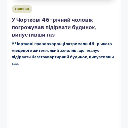
Опубліковано
Новини
у
У Чорткові 46-річний чоловік
погрожував підірвати будинок,
випустивши газ
У Чорткові правоохоронці затримали 46-річного
місцевого жителя, який заявляв, що планує
підірвати багатоквартирний будинок, випустивши
газ.