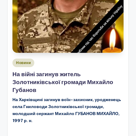
Опубліковано
Новини
у
На війні загинув житель
Золотниківської громади Михайло
Губанов
На Харківщині загинув воїн-захисник, уродженець
села Гниловоди Золотниківської громади,
молодший сержант Михайло ГУБАНОВ МИХАЙЛО,
1997 р. н.