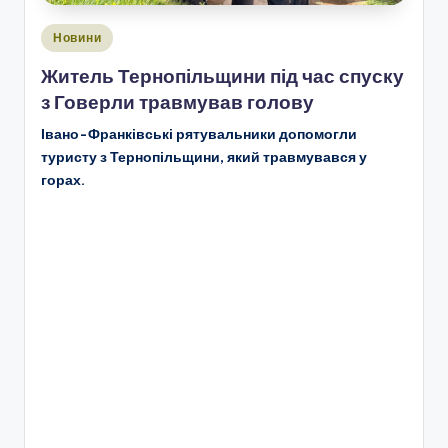
Опубліковано
Новини
у
Житель Тернопільщини під час спуску
з Говерли травмував голову
Івано-Франківські рятувальники допомогли
туристу з Тернопільщини, який травмувався у
горах.