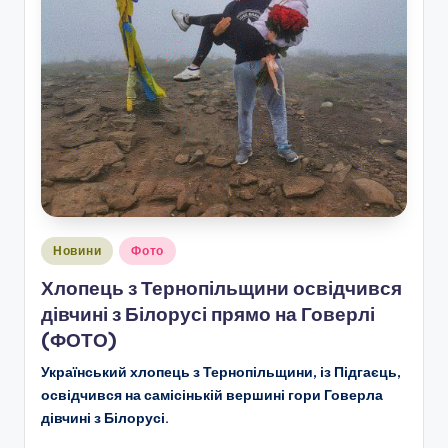
Опубліковано
Новини
Фото
у
Хлопець з Тернопільщини освідчився
дівчині з Білорусі прямо на Говерлі
(ФОТО)
Український хлопець з Тернопільщини, із Підгаєць,
освідчився на самісінькій вершині гори Говерла
дівчині з Білорусі.