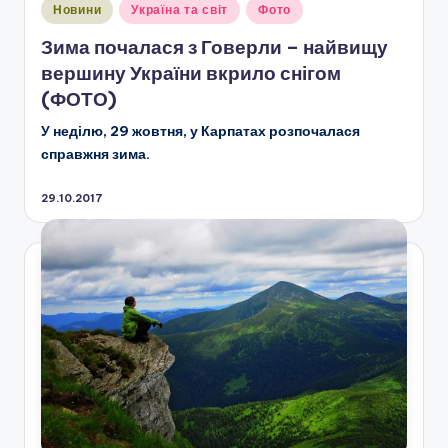
Опубліковано
Новини
Україна та світ
Фото
у
Зима почалася з Говерли – найвищу
вершину України вкрило снігом
(ФОТО)
У неділю, 29 жовтня, у Карпатах розпочалася
справжня зима.
29.10.2017