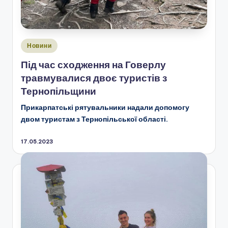
Опубліковано
Новини
у
Під час сходження на Говерлу
травмувалися двоє туристів з
Тернопільщини
Прикарпатські рятувальники надали допомогу
двом туристам з Тернопільської області.
17.05.2023