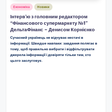
Опубліковано
Економіка
Новини
у
Інтерв’ю з головним редактором
“Фінансового супермаркету №1”
ДельтаФінанс – Денисом Корнієнко
Сучасний українець не відчуває нестачі в
інформації. Швидше навпаки: завдання полягає в
тому, щоб правильно вибрати і відфільтрувати
джерела інформації і довіряти тільки тим, хто
цього заслуговує.