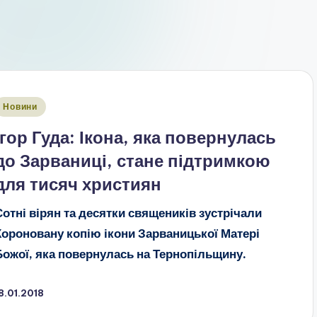
публіковано
Новини
Ігор Гуда: Ікона, яка повернулась
до Зарваниці, стане підтримкою
для тисяч християн
Сотні вірян та десятки священиків зустрічали
Короновану копію ікони Зарваницької Матері
Божої, яка повернулась на Тернопільщину.
8.01.2018