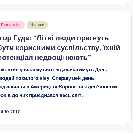
публіковано
Економіка
Новини
Ігор Гуда: “Літні люди прагнуть
бути корисними суспільству, їхній
потенціал недооцінюють”
1 жовтня у всьому світі відзначатимуть День
людей похилого віку. Спершу цей день
відзначали в Америці та Європі, та з дев’яностих
років до них приєднався весь світ.
4.10.2017