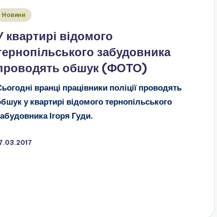
публіковано
Новини
У квартирі відомого
тернопільського забудовника
проводять обшук (ФОТО)
Сьогодні вранці працівники поліції проводять
обшук у квартирі відомого тернопільського
забудовника Ігоря Гуди.
7.03.2017