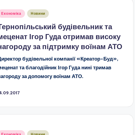
публіковано
Економіка
Новини
Тернопільський будівельник та
меценат Ігор Гуда отримав високу
нагороду за підтримку воїнам АТО
Директор будівельної компанії «Креатор-Буд»,
меценат та благодійник Ігор Гуда нині тримав
нагороду за допомогу воїнам АТО.
4.09.2017
публіковано
Економіка
Новини