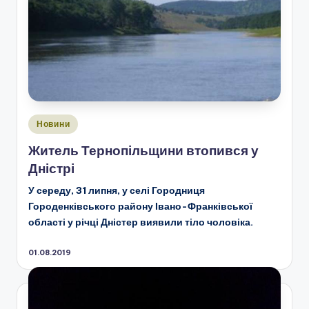
Опубліковано
Новини
у
Житель Тернопільщини втопився у
Дністрі
У середу, 31 липня, у селі Городниця
Городенківського району Івано-Франківської
області у річці Дністер виявили тіло чоловіка.
01.08.2019