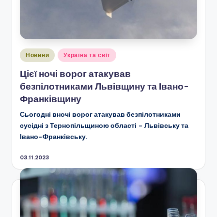
Опубліковано
Новини
Україна та світ
у
Цієї ночі ворог атакував
безпілотниками Львівщину та Івано-
Франківщину
Сьогодні вночі ворог атакував безпілотниками
сусідні з Тернопільщиною області – Львівську та
Івано-Франківську.
03.11.2023