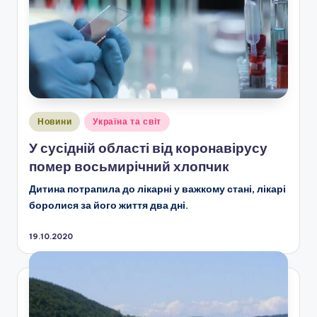
Опубліковано
Новини
Україна та світ
у
У сусідній області від коронавірусу
помер восьмирічний хлопчик
Дитина
потрапила до лікарні у важкому стані, лікарі
боролися за його життя два дні.
19.10.2020