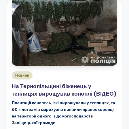
Опубліковано
Новини
у
На Тернопільщині біженець у
теплицях вирощував коноплі (ВІДЕО)
Плантації конопель, які вирощували у теплицях, та
60 кілограмів марихуани виявили правоохоронці
на території одного із домогосподарств
Заліщицької громади.