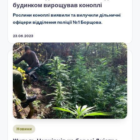
будинком вирощував коноплі
Рослини коноплі виявили та вилучили дільничні
офіцери відділення поліції №1 Борщова.
23.06.2023
Опубліковано
Новини
у