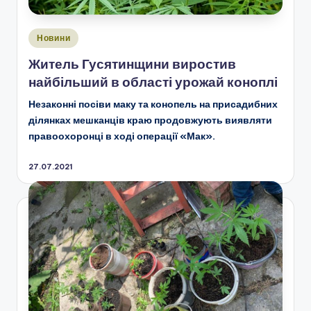
Опубліковано
Новини
у
Житель Гусятинщини виростив
найбільший в області урожай коноплі
Незаконні посіви маку та конопель на присадибних
ділянках мешканців краю продовжують виявляти
правоохоронці в ході операції «Мак».
27.07.2021