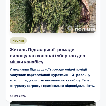
Опубліковано
Новини
у
Житель Підгаєцької громади
вирощував коноплі і зберігав два
мішки канабісу
У мешканця Підгаєцької громади слідчі поліції
вилучили нарковмісний «урожай» – 31 рослину
коноплі та два мішки висушеного канабісу. Тепер
фігуранту загрожує кримінальна відповідальність.
09.09.2024