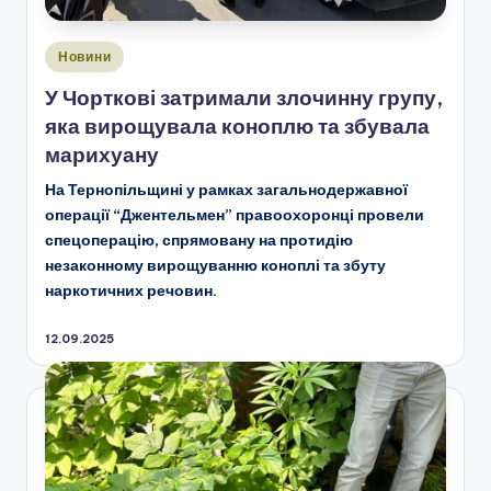
Опубліковано
Новини
у
У Чорткові затримали злочинну групу,
яка вирощувала коноплю та збувала
марихуану
На Тернопільщині у рамках загальнодержавної
операції “Джентельмен” правоохоронці провели
спецоперацію, спрямовану на протидію
незаконному вирощуванню коноплі та збуту
наркотичних речовин.
12.09.2025