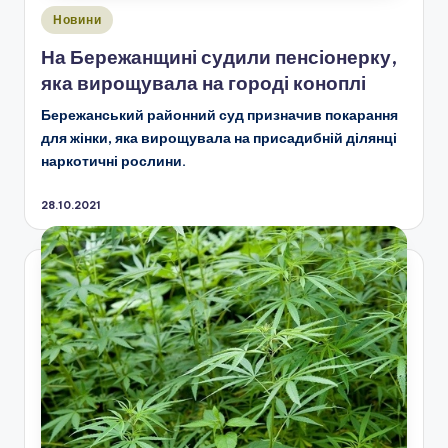
Опубліковано
Новини
у
На Бережанщині судили пенсіонерку,
яка вирощувала на городі коноплі
Бережанський районний суд призначив покарання
для жінки, яка вирощувала на присадибній ділянці
наркотичні рослини.
28.10.2021