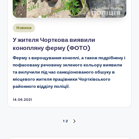
Опубліковано
Новини
у
У жителя Чорткова виявили
конопляну ферму (ФОТО)
Ферму з вирощування коноплі, а також подрібнену і
пофасовану речовину зеленого кольору виявили
та вилучили під час санкціонованого обшуку в
місцевого жителя працівники Чортківського
районного відділу поліції.
14.06.2021
Пагінація
1
2
НАСТУПНА
СТОРІНКА
записів