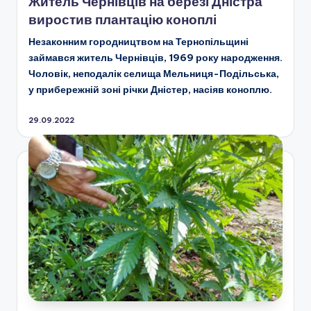
Житель Чернівців на березі Дністра
виростив плантацію коноплі
Нез
а
конним городництвом на Тернопільщині
займався житель Чернівців, 1969 року народження.
Чоловік, неподалік селища Мельниця-Подільська,
у прибережній зоні річки Дністер, насіяв коноплю.
29.09.2022