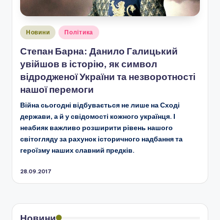
Опубліковано
Новини
Політика
у
Степан Барна: Данило Галицький
увійшов в історію, як символ
відродженої України та незворотності
нашої перемоги
Війна сьогодні відбувається не лише на Сході
держави, а й у свідомості кожного українця. І
неабияк важливо розширити рівень нашого
світогляду за рахунок історичного надбання та
героїзму наших славний предків.
28.09.2017
Новини