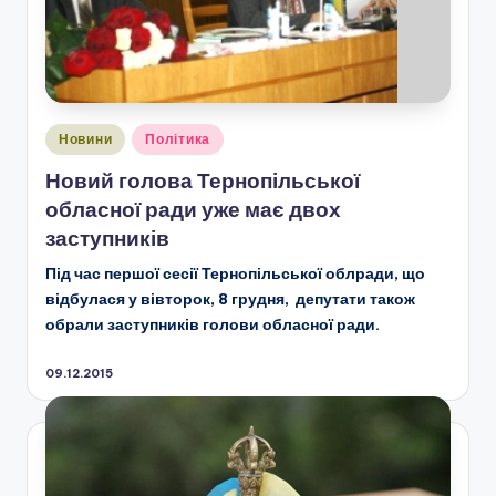
Опубліковано
Новини
Політика
у
Новий голова Тернопільської
обласної ради уже має двох
заступників
Під час першої сесії Тернопільської облради, що
відбулася у вівторок, 8 грудня, депутати також
обрали заступників голови обласної ради.
09.12.2015