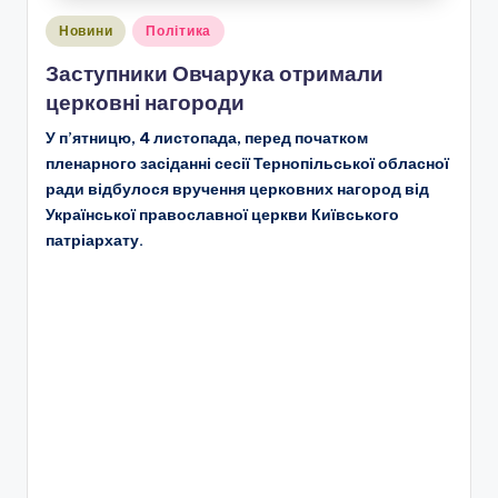
Опубліковано
Новини
Політика
у
Заступники Овчарука отримали
церковні нагороди
У п’ятницю, 4 листопада, перед початком
пленарного засіданні сесії Тернопільської обласної
ради відбулося вручення церковних нагород від
Української православної церкви Київського
патріархату.