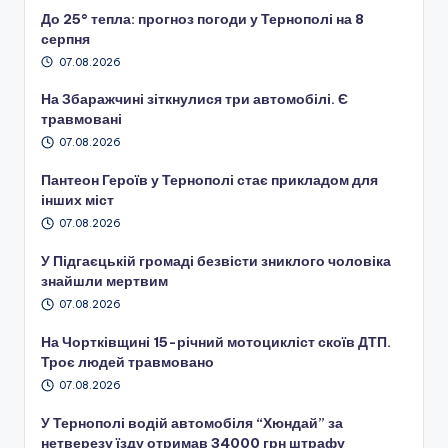
До 25° тепла: прогноз погоди у Тернополі на 8
серпня
07.08.2026
На Збаражчині зіткнулися три автомобілі. Є
травмовані
07.08.2026
Пантеон Героїв у Тернополі стає прикладом для
інших міст
07.08.2026
У Підгаєцькій громаді безвісти зниклого чоловіка
знайшли мертвим
07.08.2026
На Чортківщині 15-річний мотоцикліст скоїв ДТП.
Троє людей травмовано
07.08.2026
У Тернополі водій автомобіля “Хюндай” за
нетверезу їзду отримав 34000 грн штрафу