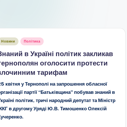
публіковано
Новини
Політика
Знаний в Україні політик закликав
тернополян оголосити протести
злочинним тарифам
25 квітня у Тернополі на запрошення обласної
організації партії “Батьківщина” побував знаний в
Україні політик, тричі народний депутат та Міністр
ЖКГ в другому Уряді Ю.В. Тимошенко Олексій
Кучеренко.