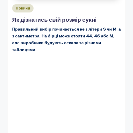
Опубліковано
Новини
у
Як дізнатись свій розмір сукні
Правильний вибір починається не з літери S чи M, а
з сантиметра. На бірці може стояти 44, 46 або М,
але виробники будують лекала за різними
таблицями.