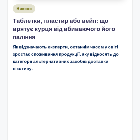
Опубліковано
Новини
у
Таблетки, пластир або вейп: що
врятує курця від вбиваючого його
паління
Як відзначають експерти, останнім часом у світі
зростає споживання продукції, яку відносять до
категорії альтернативних засобів доставки
нікотину.