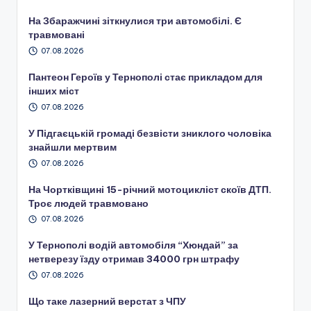
На Збаражчині зіткнулися три автомобілі. Є
травмовані
07.08.2026
Пантеон Героїв у Тернополі стає прикладом для
інших міст
07.08.2026
У Підгаєцькій громаді безвісти зниклого чоловіка
знайшли мертвим
07.08.2026
На Чортківщині 15-річний мотоцикліст скоїв ДТП.
Троє людей травмовано
07.08.2026
У Тернополі водій автомобіля “Хюндай” за
нетверезу їзду отримав 34000 грн штрафу
07.08.2026
Що таке лазерний верстат з ЧПУ