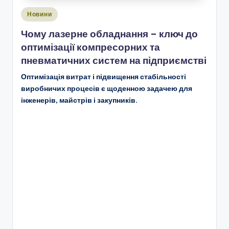
Опубліковано
Новини
у
Чому лазерне обладнання – ключ до
оптимізації компресорних та
пневматичних систем на підприємстві
Оптимізація витрат і підвищення стабільності
виробничих процесів є щоденною задачею для
інженерів, майстрів і закупників.