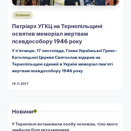
Опубліковано
Новини
у
Патріарх УГКЦ на Тернопільщині
освятив меморіал жертвам
псевдособору 1946 року
У п’ятницю, 17 листопада, Глава Української Греко-
Католицької Церкви Святослав відкрив на
Тернопільщині єдиний в Україні меморіал пам’яті
жертвам псевдособору 1946 року.
19.11.2017
Новини
У Тернополі встановили особу чоловіка, тіло якого
знайшли біля автозаправки