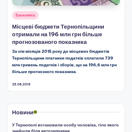
Опубліковано
Економіка
у
Місцеві бюджети Тернопільщини
отримали на 196 млн грн більше
прогнозованого показника
За сім місяців 2015 року до місцевих бюджетів
Тернопільщини платники податків сплатили 739
млн гривень податків і зборів, що на 196,6 млн грн
більше прогнозного показника.
25.08.2015
Новини
У Тернополі встановили особу чоловіка, тіло якого
знайшли біля автозаправки