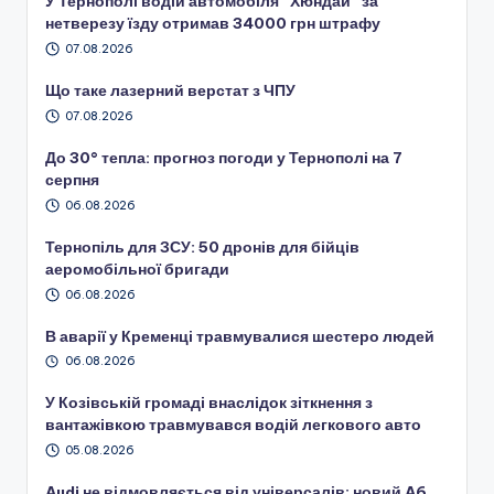
У Тернополі водій автомобіля “Хюндай” за
нетверезу їзду отримав 34000 грн штрафу
07.08.2026
Що таке лазерний верстат з ЧПУ
07.08.2026
До 30° тепла: прогноз погоди у Тернополі на 7
серпня
06.08.2026
Тернопіль для ЗСУ: 50 дронів для бійців
аеромобільної бригади
06.08.2026
В аварії у Кременці травмувалися шестеро людей
06.08.2026
У Козівській громаді внаслідок зіткнення з
вантажівкою травмувався водій легкового авто
05.08.2026
Audi не відмовляється від універсалів: новий A6