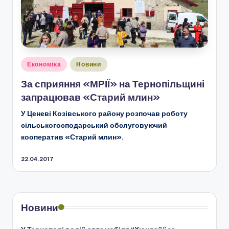
Опубліковано
Економіка
Новини
у
За сприяння «МРІЇ» на Тернопільщині
запрацював «Старий млин»
У Ценеві Козівського району розпочав роботу
сільськогосподарський обслуговуючий
кооператив «Старий млин».
22.04.2017
Новини