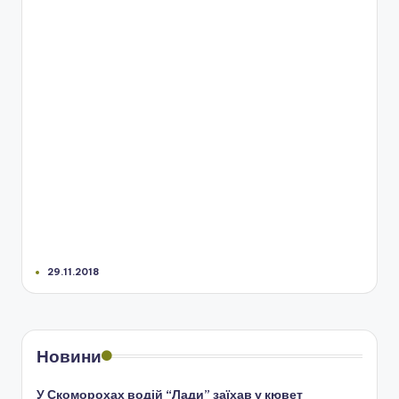
29.11.2018
Новини
У Скоморохах водій “Лади” заїхав у кювет