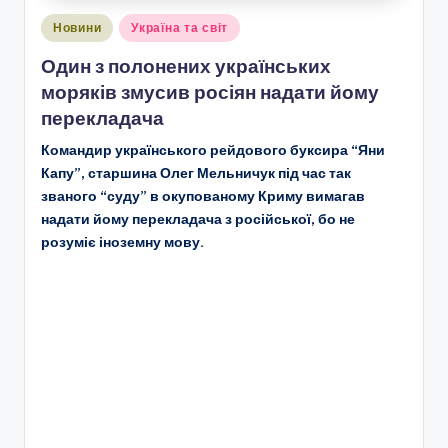
Опубліковано
Новини
Україна та світ
у
Один з полонених українських
моряків змусив росіян надати йому
перекладача
Командир українського рейдового буксира “Яни
Капу”, старшина Олег Мельничук під час так
званого “суду” в окупованому Криму вимагав
надати йому перекладача з російської, бо не
розуміє іноземну мову.