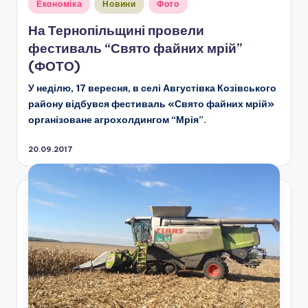
Опубліковано
Економіка
Новини
Фото
у
На Тернопільщині провели
фестиваль “Свято файних мрій”
(ФОТО)
У неділю, 17 вересня, в селі Августівка Козівського
району відбувся фестиваль «Свято файних мрій»
організоване агрохолдингом “Мрія”.
20.09.2017