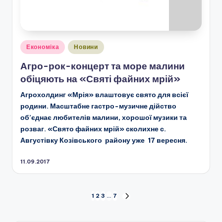
Опубліковано
Економіка
Новини
у
Агро-рок-концерт та море малини
обіцяють на «Святі файних мрій»
Агрохолдинг «Мрія» влаштовує свято для всієї
родини. Масштабне гастро-музичне дійство
об
’
єднає любителів малини, хорошої музики та
розваг. «Свято файних мрій» сколихне с.
Августівку Козівського району уже 17 вересня.
11.09.2017
Пагінація
1
2
3
…
7
НАСТУПНА
СТОРІНКА
записів