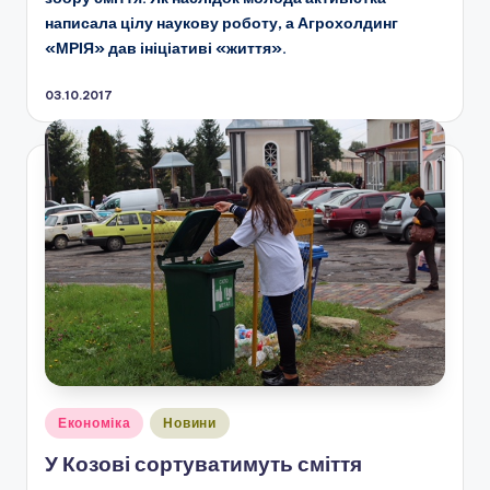
написала цілу наукову роботу, а Агрохолдинг
«МРІЯ» дав ініціативі «життя».
03.10.2017
Опубліковано
Економіка
Новини
у
У Козові сортуватимуть сміття