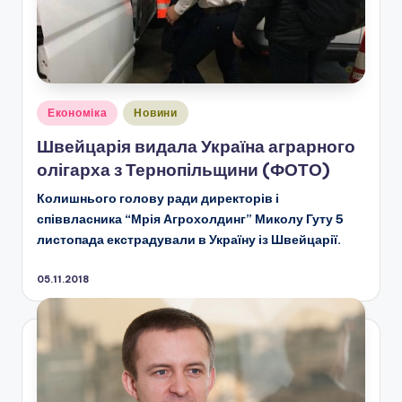
Опубліковано
Економіка
Новини
у
Швейцарія видала Україна аграрного
олігарха з Тернопільщини (ФОТО)
Колишнього голову ради директорів і
співвласника “Мрія Агрохолдинг” Миколу Гуту 5
листопада екстрадували в Україну із Швейцарії.
05.11.2018