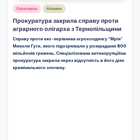
Опубліковано
Економіка
Новини
у
Прокуратура закрила справу проти
аграрного олігарха з Тернопільщини
Справу проти екс-керівника агрохолдингу “Мрія”
Миколи Гути, якого підозрювали у розкраданні 800
мільйонів гривень, Спеціалізована антикорупційна
прокуратура закрила через відсутність в його діях
кримінального злочину.