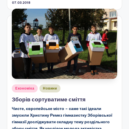
07.03.2018
Опубліковано
Економіка
Новини
у
Зборів сортуватиме сміття
Чисте, європейське місто – саме такі ідеали
змусили Христину Ремез гімназистку Зборівської
гімназії досліджувати складну тему роздільного
збору сміття. Як наслідок молода активістка