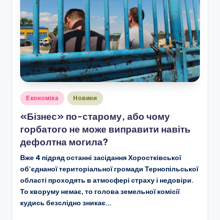
Опубліковано
Економіка
Новини
у
«Бізнес» по-старому, або чому
горбатого не може виправити навіть
дефолтна могила?
Вже 4 підряд останні засідання Хоростківської
об’єднаної територіальної громади Тернопільської
області проходять в атмосфері страху і недовіри.
То кворуму немає, то голова земельної комісії
кудись безслідно зникає…