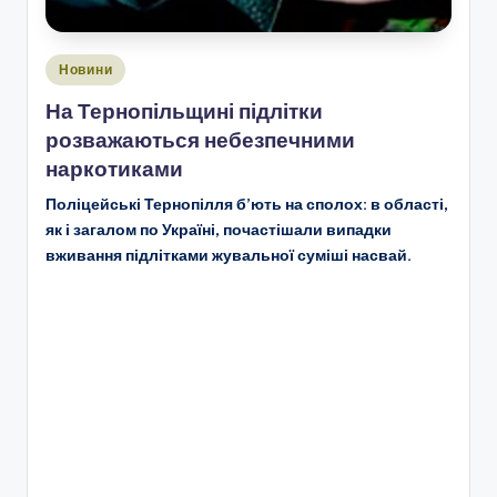
Опубліковано
Новини
у
На Тернопільщині підлітки
розважаються небезпечними
наркотиками
Поліцейські Тернопілля б’ють на сполох: в області,
як і загалом по Україні, почастішали випадки
вживання підлітками жувальної суміші насвай.