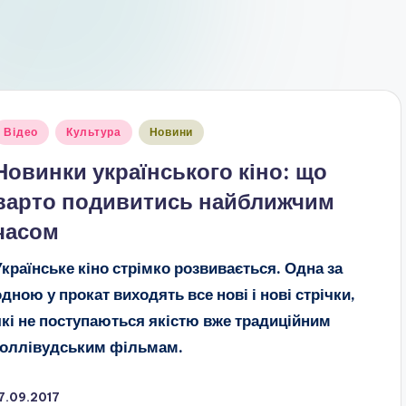
публіковано
Відео
Культура
Новини
Новинки українського кіно: що
варто подивитись найближчим
часом
Українське кіно стрімко розвивається. Одна за
одною у прокат виходять все нові і нові стрічки,
які не поступаються якістю вже традиційним
голлівудським фільмам.
7.09.2017