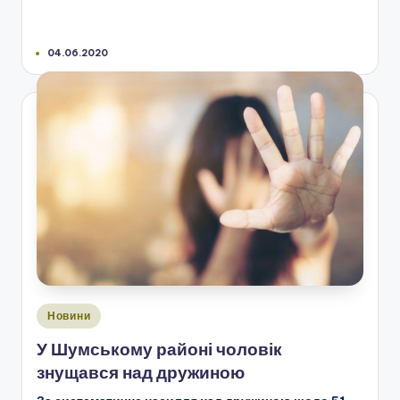
04.06.2020
Опубліковано
Новини
у
У Шумському районі чоловік
знущався над дружиною