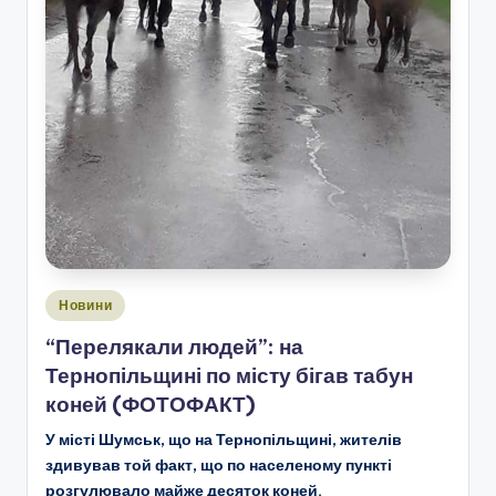
Опубліковано
Новини
у
“Перелякали людей”: на
Тернопільщині по місту бігав табун
коней (ФОТОФАКТ)
У місті Шумськ, що на Тернопільщині, жителів
здивував той факт, що по населеному пункті
розгулювало майже десяток коней.