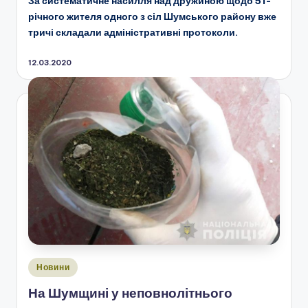
За систематичне насилля над дружиною щодо 51-
річного жителя одного з сіл Шумського району вже
тричі складали адміністративні протоколи.
12.03.2020
Опубліковано
Новини
у
На Шумщині у неповнолітнього