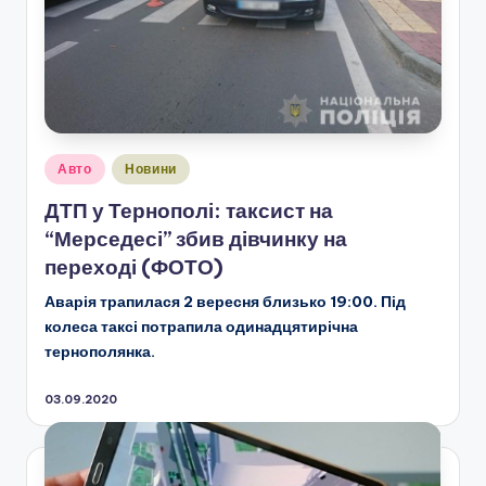
Опубліковано
Авто
Новини
у
ДТП у Тернополі: таксист на
“Мерседесі” збив дівчинку на
переході (ФОТО)
Аварія трапилася 2 вересня близько 19:00. Під
колеса таксі потрапила одинадцятирічна
тернополянка.
03.09.2020