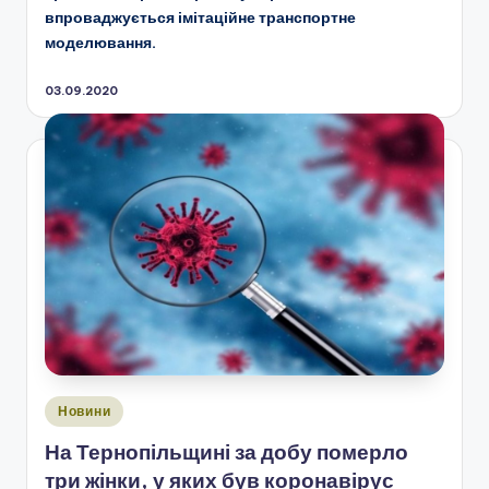
впроваджується імітаційне транспортне
моделювання.
03.09.2020
Опубліковано
Новини
у
На Тернопільщині за добу померло
три жінки, у яких був коронавірус