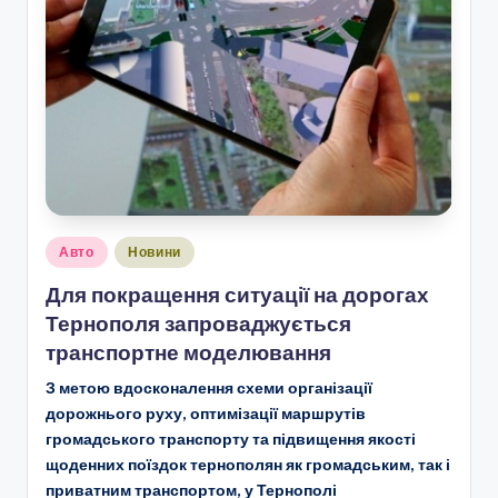
Опубліковано
Авто
Новини
у
Для покращення ситуації на дорогах
Тернополя запроваджується
транспортне моделювання
З метою вдосконалення схеми організації
дорожнього руху, оптимізації маршрутів
громадського транспорту та підвищення якості
щоденних поїздок тернополян як громадським, так і
приватним транспортом, у Тернополі