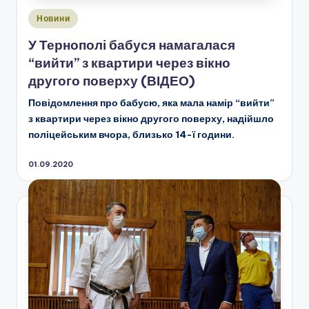
Опубліковано
Новини
у
У Тернополі бабуся намагалася
“вийти” з квартири через вікно
другого поверху (ВІДЕО)
Повідомлення про бабусю, яка мала намір “вийти”
з квартири через вікно другого поверху, надійшло
поліцейським вчора, близько 14-ї години.
01.09.2020