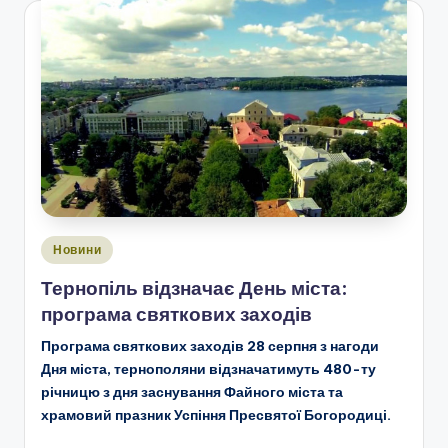
Опубліковано
Новини
у
Тернопіль відзначає День міста:
програма святкових заходів
Програма святкових заходів 28 серпня з нагоди
Дня міста, тернополяни відзначатимуть 480-ту
річницю з дня заснування Файного міста та
храмовий празник Успіння Пресвятої Богородиці.