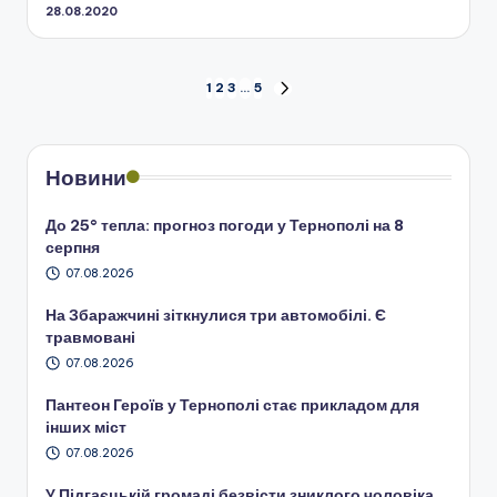
28.08.2020
Пагінація
1
2
3
…
5
НАСТУПНА
СТОРІНКА
записів
Новини
До 25° тепла: прогноз погоди у Тернополі на 8
серпня
07.08.2026
На Збаражчині зіткнулися три автомобілі. Є
травмовані
07.08.2026
Пантеон Героїв у Тернополі стає прикладом для
інших міст
07.08.2026
У Підгаєцькій громаді безвісти зниклого чоловіка