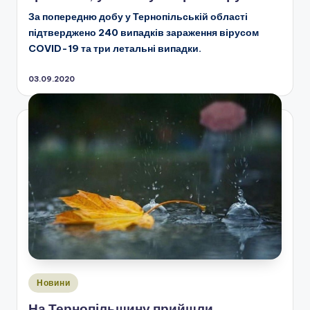
За попередню добу у Тернопільській області
підтверджено 240 випадків зараження вірусом
COVID-19 та три летальні випадки.
03.09.2020
Опубліковано
Новини
у
На Тернопільщину прийшли