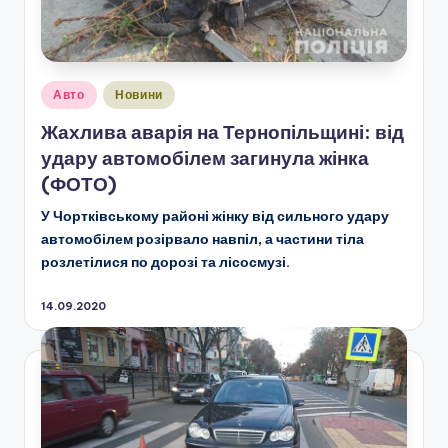
Опубліковано
Авто
Новини
у
Жахлива аварія на Тернопільщині: від
удару автомобілем загинула жінка
(ФОТО)
У Чортківському районі жінку від сильного удару
автомобілем розірвало навпіл, а частини тіла
розлетілися по дорозі та лісосмузі.
14.09.2020