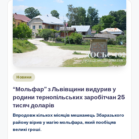
Опубліковано
Новини
у
“Мольфар” з Львівщини видурив у
родини тернопільських заробітчан 25
тисяч доларів
Впродовж кількох місяців мешканець Збаразького
району вірив у магію мольфара, який пообіцяв
великі гроші.