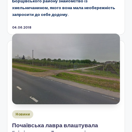
Борщівського району знайомство із
хмельничанином, якого вона мала необережність
запросити до себе додому.
04.06.2018
Опубліковано
Новини
у
Почаївська лавра влаштувала