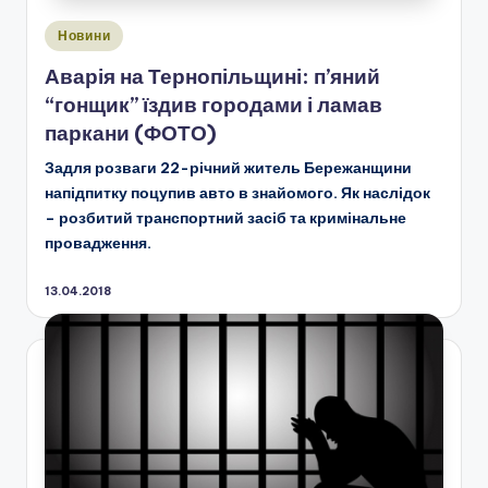
Опубліковано
Новини
у
Аварія на Тернопільщині: п’яний
“гонщик” їздив городами і ламав
паркани (ФОТО)
Задля розваги 22-річний житель Бережанщини
напідпитку поцупив авто в знайомого. Як наслідок
– розбитий транспортний засіб та кримінальне
провадження.
13.04.2018