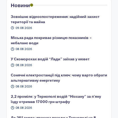
Новини
Зовнішнє відеоспостереження: надійний захист
території та майна
09.08.2026
Міська рада покриває різницю показників –
небаланс води
08.08.2026
У Скоморохах водій “Лади” заїхав у кювет
08.08.2026
Сонячні електростанції під ключ: чому варто обрати
альтернативну енергетику
08.08.2026
2,2 проміле: у Тернополі водій “Ніссану” за п’яну
їзду отримав 17000 грн штрафу
08.08.2026
До 25° тепла: прогноз погоди у Тернополі на 8