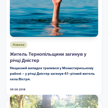
Опубліковано
Новини
у
Житель Тернопільщини загинув у
річці Дністер
Нещасний випадок трапився у Монастириському
районі – у річці Дністер загинув 61-річний житель
села Вістря.
05.06.2018