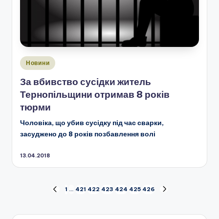
Опубліковано
Новини
у
За вбивство сусідки житель
Тернопільщини отримав 8 років
тюрми
Ч
оловіка, що убив сусідку під час сварки,
засуджено до 8 років позбавлення волі
13.04.2018
Пагінація
1
…
421
422
423
424
425
426
ПОПЕРЕДНЯ
НАСТУПНА
СТОРІНКА
СТОРІНКА
записів