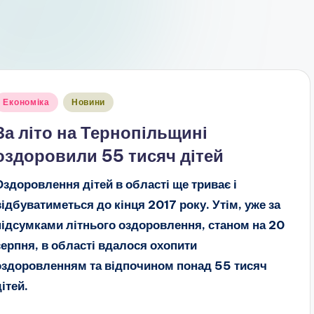
публіковано
Економіка
Новини
За літо на Тернопільщині
оздоровили 55 тисяч дітей
Оздоровлення дітей в області ще триває і
відбуватиметься до кінця 2017 року. Утім, уже за
підсумками літнього оздоровлення, станом на 20
серпня, в області вдалося охопити
оздоровленням та відпочином понад 55 тисяч
дітей.