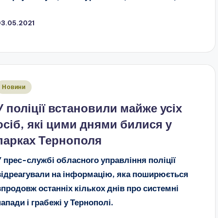
03.05.2021
публіковано
Новини
У поліції встановили майже усіх
осіб, які цими днями билися у
парках Тернополя
У прес-службі обласного управління поліції
відреагували на інформацію, яка поширюється
впродовж останніх кількох днів про системні
напади і грабежі у Тернополі.