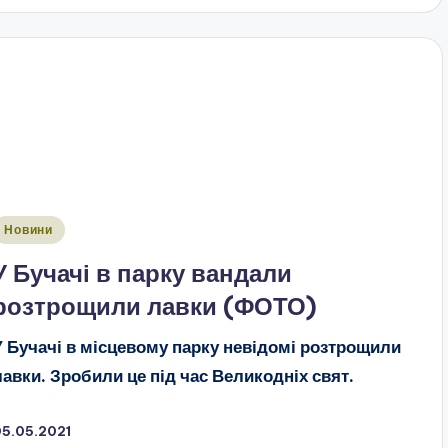
публіковано
Новини
У Бучачі в парку вандали
розтрощили лавки (ФОТО)
У Бучачі в місцевому парку невідомі розтрощили
лавки. Зробили це під час Великодніх свят.
05.05.2021