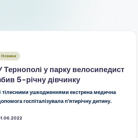
публіковано
Новини
У Тернополі у парку велосипедист
збив 5-річну дівчинку
З тілесними ушкодженнями екстрена медична
допомога госпіталізувала п’ятирічну дитину.
01.06.2022