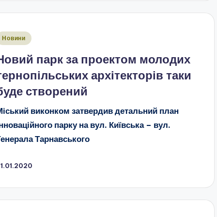
публіковано
Новини
Новий парк за проектом молодих
тернопільських архітекторів таки
буде створений
Міський виконком затвердив детальний план
інноваційного парку на вул. Київська – вул.
Генерала Тарнавського
1.01.2020