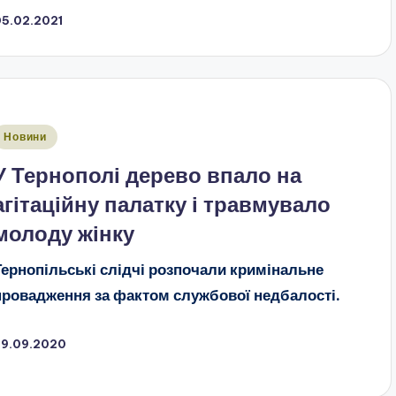
05.02.2021
публіковано
Новини
У Тернополі дерево впало на
агітаційну палатку і травмувало
молоду жінку
Тернопільські слідчі розпочали кримінальне
провадження за фактом службової недбалості.
29.09.2020