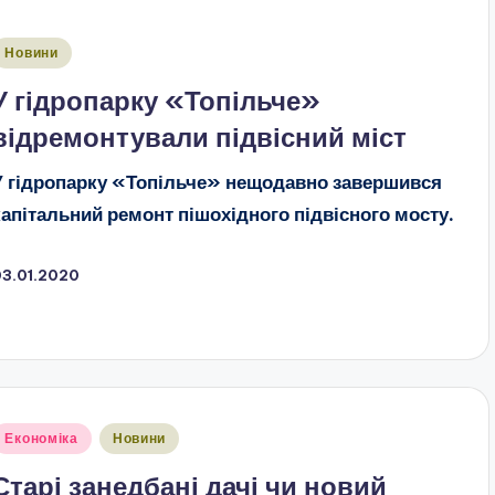
публіковано
Новини
У гідропарку «Топільче»
відремонтували підвісний міст
У гідропарку «Топільче» нещодавно завершився
капітальний ремонт пішохідного підвісного мосту.
03.01.2020
публіковано
Економіка
Новини
Старі занедбані дачі чи новий