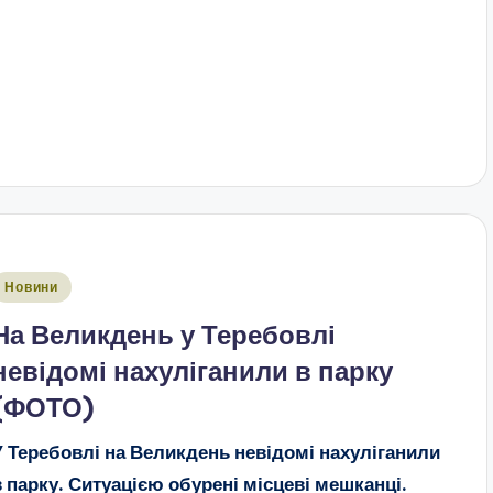
публіковано
Новини
На Великдень у Теребовлі
невідомі нахуліганили в парку
(ФОТО)
У Теребовлі на Великдень невідомі нахуліганили
в парку. Ситуацією обурені місцеві мешканці.