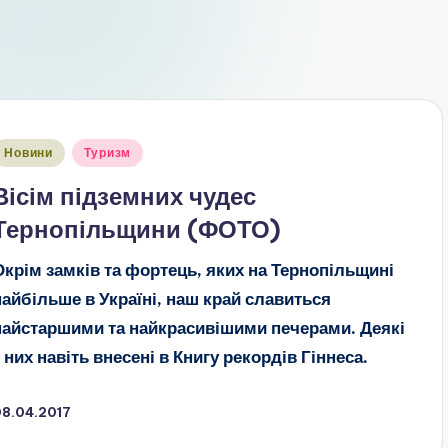
публіковано
Новини
Туризм
Вісім підземних чудес
Тернопільщини (ФОТО)
Окрім замків та фортець, яких на Тернопільщині
найбільше в Україні, наш край славиться
найстаршими та найкрасивішими печерами. Деякі
з них навіть внесені в Книгу рекордів Гіннеса.
08.04.2017