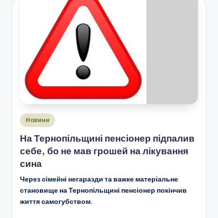
Опубліковано
Новини
у
На Тернопільщині пенсіонер підпалив
себе, бо не мав грошей на лікування
сина
Через сімейні негаразди та важке матеріальне
становище на Тернопільщині пенсіонер покінчив
життя самогубством.