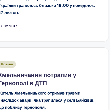
Українки трапилось близько 19.00 у понеділок,
27 лютого.
27.02.2017
публіковано
Новини
Хмельничанин потрапив у
Тернополі в ДТП
Житель Хмельницького отримав травми
внаслідок аварії, яка трапилася у селі Байківці,
що поблизу Тернополя.