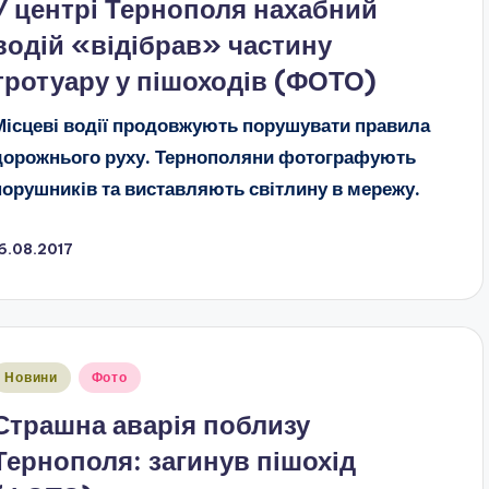
У центрі Тернополя нахабний
водій «відібрав» частину
тротуару у пішоходів (ФОТО)
Місцеві водії продовжують порушувати правила
дорожнього руху. Тернополяни фотографують
порушників та виставляють світлину в мережу.
6.08.2017
публіковано
Новини
Фото
Страшна аварія поблизу
Тернополя: загинув пішохід