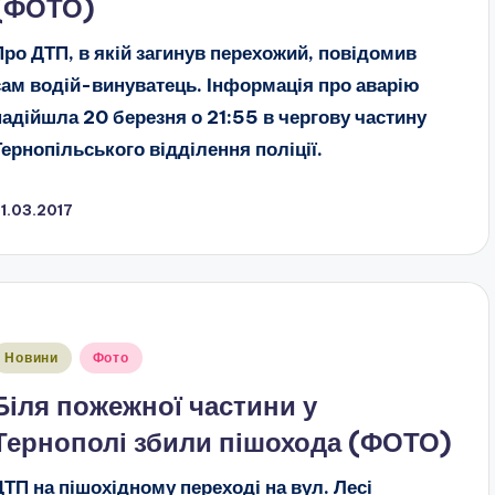
(ФОТО)
Про ДТП, в якій загинув перехожий, повідомив
сам водій-винуватець. Інформація про аварію
надійшла 20 березня о 21:55 в чергову частину
Тернопільського відділення поліції.
1.03.2017
публіковано
Новини
Фото
Біля пожежної частини у
Тернополі збили пішохода (ФОТО)
ДТП на пішохідному переході на вул. Лесі