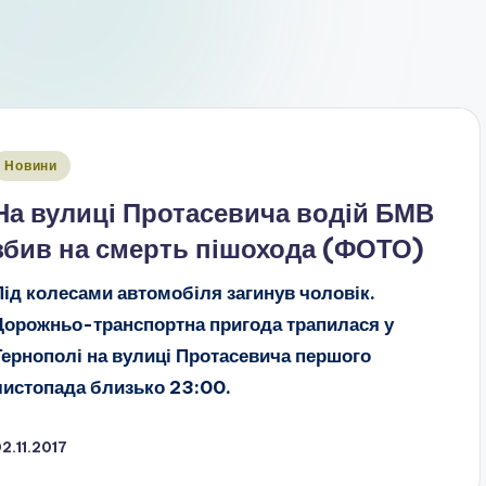
публіковано
Новини
На вулиці Протасевича водій БМВ
збив на смерть пішохода (ФОТО)
Під колесами автомобіля загинув чоловік.
Дорожньо-транспортна пригода трапилася у
Тернополі на вулиці Протасевича першого
листопада близько 23:00.
2.11.2017