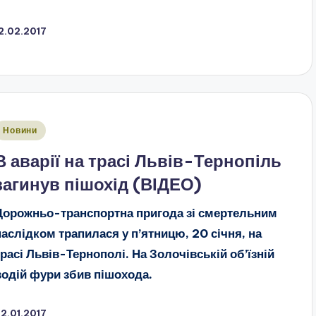
2.02.2017
публіковано
Новини
В аварії на трасі Львів-Тернопіль
загинув пішохід (ВІДЕО)
Дорожньо-транспортна пригода зі смертельним
наслідком трапилася у п’ятницю, 20 січня, на
трасі Львів-Тернополі. На Золочівській об’їзній
водій фури збив пішохода.
2.01.2017