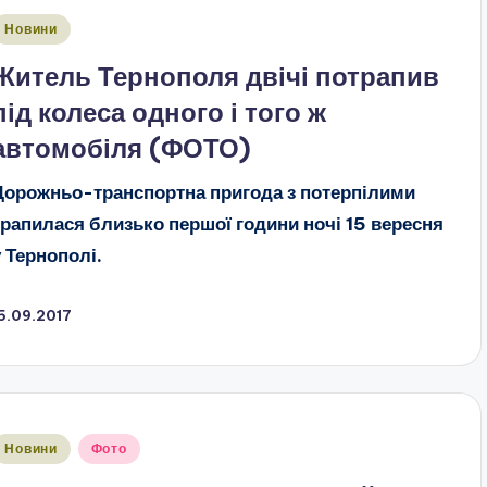
публіковано
Новини
Житель Тернополя двічі потрапив
під колеса одного і того ж
автомобіля (ФОТО)
Дорожньо-транспортна пригода з потерпілими
трапилася близько першої години ночі 15 вересня
у Тернополі.
5.09.2017
публіковано
Новини
Фото