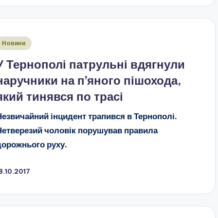
публіковано
Новини
У Тернополі патрульні вдягнули
наручники на п’яного пішохода,
який тинявся по трасі
Незвичайний інцидент трапився в Тернополі.
Нетверезий чоловік порушував правила
дорожнього руху.
8.10.2017