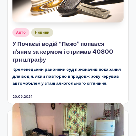
Опубліковано
Авто
Новини
у
У Почаєві водій “Пежо” попався
п’яним за кермом і отримав 40800
грн штрафу
Кременецький районний суд призначив покарання
для водія, який повторно впродовж року керував
автомобілем у стані алкогольного сп’яніння.
20.06.2024