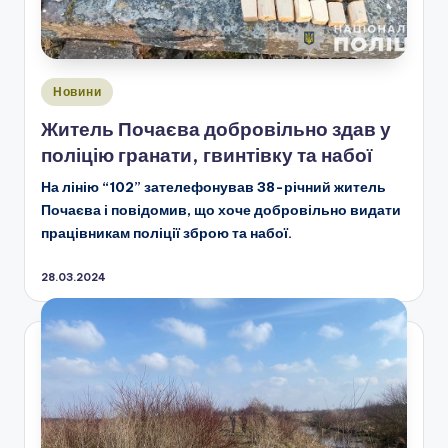
Опубліковано
Новини
у
Житель Почаєва добровільно здав у
поліцію гранати, гвинтівку та набої
На лінію “102” зателефонував 38-річний житель
Почаєва і повідомив, що хоче добровільно видати
працівникам поліції зброю та набої.
28.03.2024