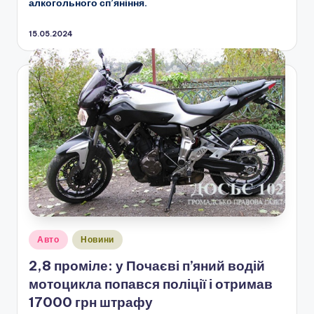
алкогольного сп’яніння.
15.05.2024
Опубліковано
Авто
Новини
у
2,8 проміле: у Почаєві п’яний водій
мотоцикла попався поліції і отримав
17000 грн штрафу