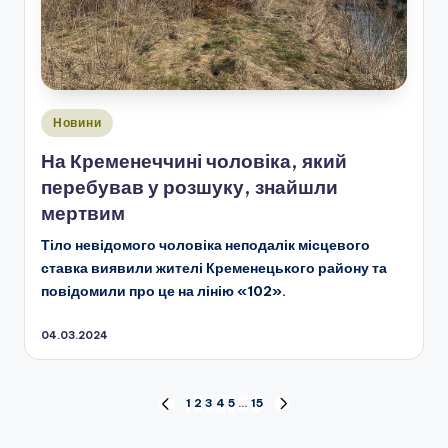
Опубліковано
Новини
у
На Кременеччині чоловіка, який
перебував у розшуку, знайшли
мертвим
Тіло невідомого чоловіка неподалік місцевого
ставка виявили жителі Кременецького району та
повідомили про це на лінію «102».
04.03.2024
Пагінація
1
2
3
4
5
…
15
ПОПЕРЕДНЯ
НАСТУПНА
СТОРІНКА
СТОРІНКА