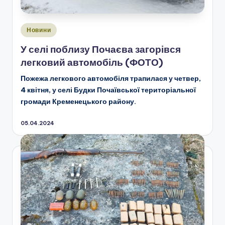
Опубліковано
Новини
у
У селі поблизу Почаєва загорівся
легковий автомобіль (ФОТО)
Пожежа легкового автомобіля трапилася у четвер,
4 квітня, у селі Будки Почаївської територіальної
громади Кременецького району.
05.04.2024