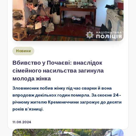
Опубліковано
Новини
у
Вбивство у Почаєві: внаслідок
сімейного насильства загинула
молода жінка
Зловмисник побив жінку під час сварки й вона
впродовж декількох годин померла. За скоєне 24-
річному жителю Кременеччини загрожує до десяти
років в’язниці.
11.06.2024