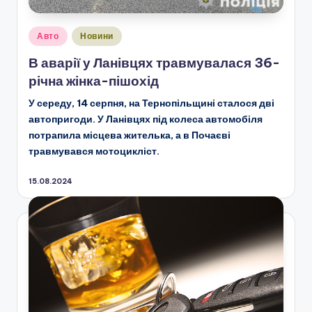
Опубліковано
Авто
Новини
у
В аварії у Ланівцях травмувалася 36-
річна жінка-пішохід
У середу, 14 серпня, на Тернопільщині сталося дві
автопригоди. У Ланівцях під колеса автомобіля
потрапила місцева жителька, а в Почаєві
травмувався мотоцикліст.
15.08.2024