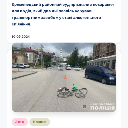
Кременецький районний суд призначив покарання
для водія, який два дні поспіль керував
транспортним засобом у стані алкогольного
сп’яніння.
10.05.2024
Опубліковано
Авто
Новини
у