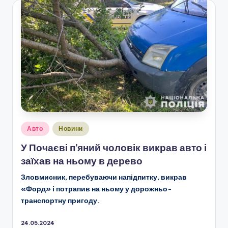
Опубліковано
Авто
Новини
у
У Почаєві п’яний чоловік викрав авто і
заїхав на ньому в дерево
Зловмисник, перебуваючи напідпитку, викрав
«Форд» і потрапив на ньому у дорожньо-
транспортну пригоду.
24.05.2024