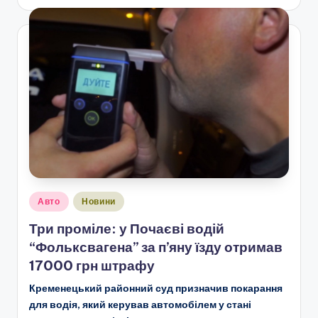
Опубліковано
Авто
Новини
у
Три проміле: у Почаєві водій
“Фольксвагена” за п’яну їзду отримав
17000 грн штрафу
Кременецький районний суд призначив покарання
для водія, який керував автомобілем у стані