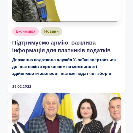
Опубліковано
Економіка
Новини
у
Підтримуємо армію: важлива
інформація для платників податків
Державна податкова служба України звертається
до платників з проханням по можливості
здійснювати авансові платежі податків і зборів.
28.02.2022