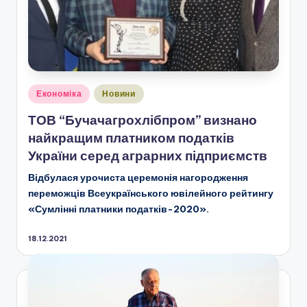
Опубліковано
Економіка
Новини
у
ТОВ “Бучачагрохлібпром” визнано
найкращим платником податків
України серед аграрних підприємств
Відбулася урочиста церемонія нагородження
переможців Всеукраїнського ювілейного рейтингу
«Сумлінні платники податків-2020».
18.12.2021