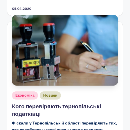
05.04.2020
Опубліковано
Економіка
Новини
у
Кого перевіряють тернопільські
податківці
Фіскали у Тернопільській області перевіряють тих,
хто перебуває у групі ризику щодо несплати