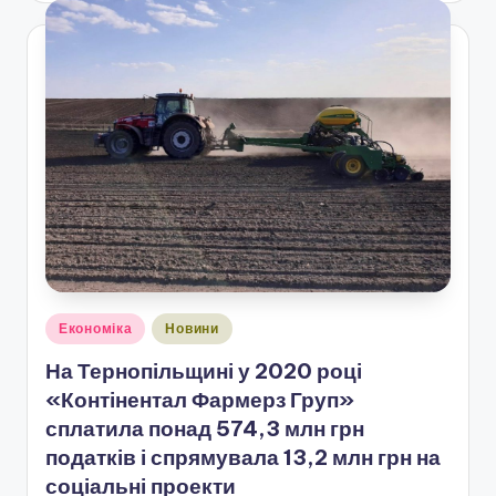
Опубліковано
Економіка
Новини
у
На Тернопільщині у 2020 році
«Контінентал Фармерз Груп»
сплатила понад 574,3 млн грн
податків і спрямувала 13,2 млн грн на
соціальні проекти