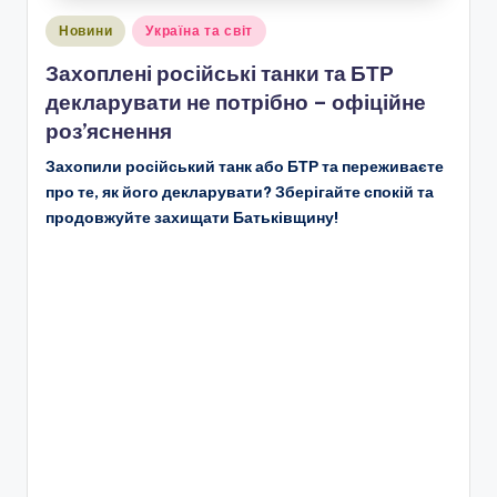
Опубліковано
Новини
Україна та світ
у
Захоплені російські танки та БТР
декларувати не потрібно – офіційне
роз’яснення
Захопили російський танк або БТР та переживаєте
про те, як його декларувати? Зберігайте спокій та
продовжуйте захищати Батьківщину!