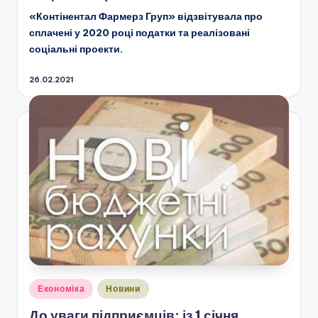
«Контінентал Фармерз Груп» відзвітувала про
сплачені у 2020 році податки та реалізовані
соціальні проекти.
26.02.2021
Опубліковано
Економіка
Новини
у
До уваги підприємців: із 1 січня