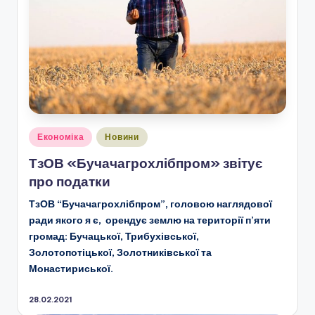
Опубліковано
Економіка
Новини
у
ТзОВ «Бучачагрохлібпром» звітує
про податки
ТзОВ “Бучачагрохлібпром”, головою наглядової
ради якого я є, орендує землю на території п’яти
громад: Бучацької, Трибухівської,
Золотопотіцької, Золотниківської та
Монастириської.
28.02.2021