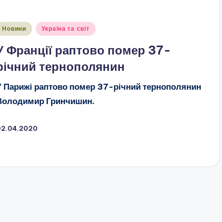
публіковано
Новини
Україна та світ
У Франції раптово помер 37-
річний тернополянин
У Парижі раптово помер 37-річний тернополянин
Володимир Гринчишин.
02.04.2020