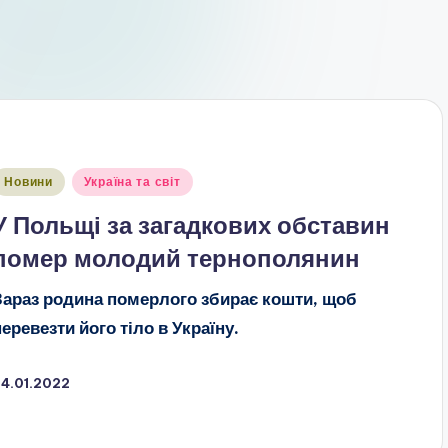
публіковано
Новини
Україна та світ
У Польщі за загадкових обставин
помер молодий тернополянин
Зараз родина померлого збирає кошти, щоб
перевезти його тіло в Україну.
24.01.2022