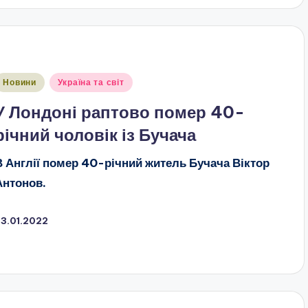
публіковано
Новини
Україна та світ
У Лондоні раптово помер 40-
річний чоловік із Бучача
В Англії помер 40-річний житель Бучача Віктор
Антонов.
23.01.2022