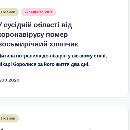
публіковано
Новини
Україна та світ
У сусідній області від
коронавірусу помер
восьмирічний хлопчик
Дитина
потрапила до лікарні у важкому стані,
лікарі боролися за його життя два дні.
9.10.2020
публіковано
Новини