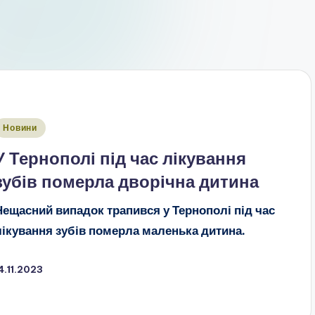
публіковано
Новини
У Тернополі під час лікування
зубів померла дворічна дитина
Нещасний випадок трапився у Тернополі під час
лікування зубів померла маленька дитина.
4.11.2023