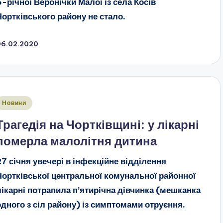
5-річної Веронічки Малої із села Косів
Чортківського району не стало.
06.02.2020
публіковано
Новини
Трагедія на Чортківщині: у лікарні
померла малолітня дитина
27 січня увечері в інфекційне відділення
Чортківської центральної комунальної районної
лікарні потрапила п’ятирічна дівчинка (мешканка
одного з сіл району) із симптомами отруєння.