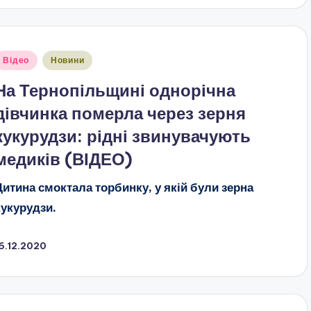
публіковано
Відео
Новини
На Тернопільщині однорічна
дівчинка померла через зерня
кукурудзи: рідні звинувачують
медиків (ВІДЕО)
Дитина смоктала торбинку, у якій були зерна
кукурудзи.
6.12.2020