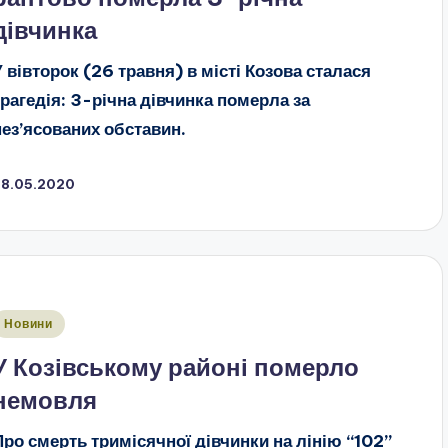
дівчинка
У вівторок (26 травня) в місті Козова сталася
трагедія: 3-річна дівчинка померла за
нез’ясованих обставин.
28.05.2020
публіковано
Новини
У Козівському районі померло
немовля
Про смерть тримісячної дівчинки на лінію “102”