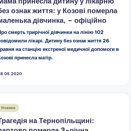
Мама принесла дитину у лікарню
без ознак життя: у Козові померла
маленька дівчинка, – офіційно
Про смерть трирічної дівчинки на лінію 102
повідомили лікарі. Дитину без ознак життя 26
травня на станцію екстреної медичної допомоги в
Козові принесла матір.
28.05.2020
публіковано
Новини
Трагедія на Тернопільщині:
раптово померла 3-річна