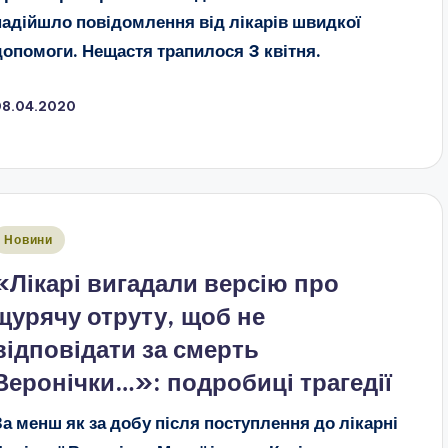
надійшло повідомлення від лікарів швидкої
допомоги. Нещастя трапилося 3 квітня.
08.04.2020
публіковано
Новини
«Лікарі вигадали версію про
щурячу отруту, щоб не
відповідати за смерть
Веронічки…»: подробиці трагедії
За менш як за добу після поступлення до лікарні