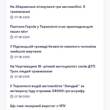
На Збаражчині зіткнулися три автомобілі. Є
травмовані
07.08.2026
Пантеон Героїв у Тернополі стає прикладом для
інших міст
07.08.2026
У Підгаєцькій громаді безвісти зниклого чоловіка
знайшли мертвим
07.08.2026
На Чортківщині 15-річний мотоцикліст скоїв ДТП.
Троє людей травмовано
07.08.2026
У Тернополі водій автомобіля “Хюндай” за
нетверезу їзду отримав 34000 грн штрафу
07.08.2026
Що таке лазерний верстат з ЧПУ