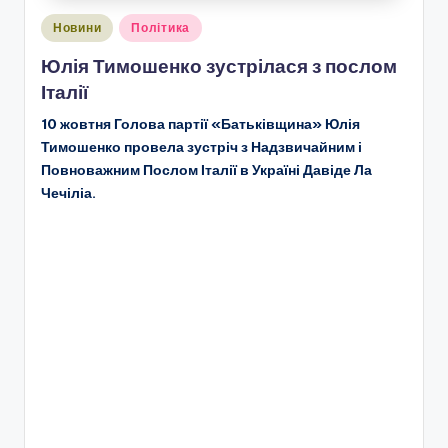
Опубліковано
Новини
Політика
у
Юлія Тимошенко зустрілася з послом
Італії
10 жовтня Голова партії «Батьківщина» Юлія
Тимошенко провела зустріч з Надзвичайним і
Повноважним Послом Італії в Україні Давіде Ла
Чечіліа.