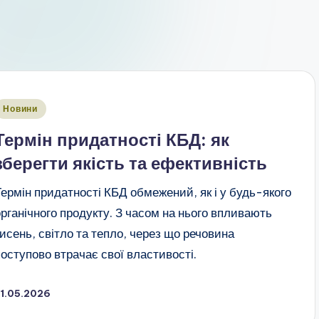
публіковано
Новини
Термін придатності КБД: як
зберегти якість та ефективність
Термін придатності КБД обмежений, як і у будь-якого
органічного продукту. З часом на нього впливають
кисень, світло та тепло, через що речовина
поступово втрачає свої властивості.
21.05.2026