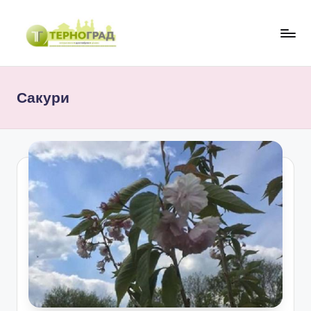
Перейти
до
Т
оперативно.
вмісту
достовірно.
е
цікаво
Сакури
р
н
о
г
р
а
д