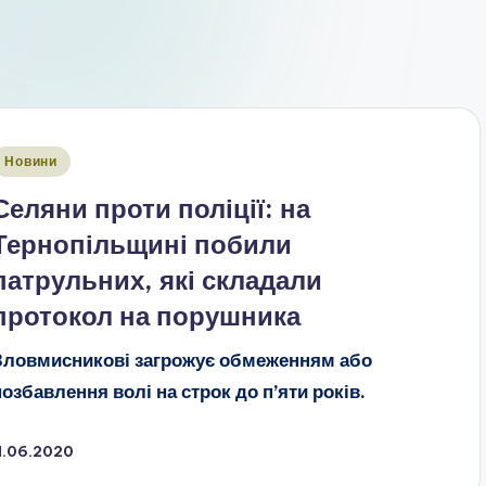
публіковано
Новини
Селяни проти поліції: на
Тернопільщині побили
патрульних, які складали
протокол на порушника
Зловмисникові загрожує обмеженням або
позбавлення волі на строк до п’яти років.
1.06.2020