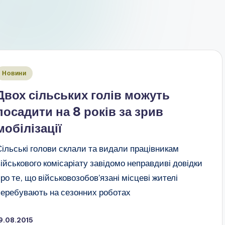
публіковано
Новини
Двох сільських голів можуть
посадити на 8 років за зрив
мобілізації
Сільські голови склали та видали працівникам
військового комісаріату завідомо неправдиві довідки
про те, що військовозобов’язані місцеві жителі
перебувають на сезонних роботах
9.08.2015