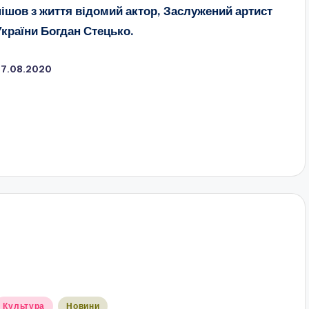
пішов з життя відомий актор, Заслужений артист
України Богдан Стецько.
27.08.2020
публіковано
Культура
Новини