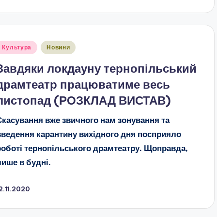
публіковано
Культура
Новини
Завдяки локдауну тернопільський
драмтеатр працюватиме весь
листопад (РОЗКЛАД ВИСТАВ)
Скасування вже звичного нам зонування та
введення карантину вихідного дня посприяло
роботі тернопільського драмтеатру. Щоправда,
лише в будні.
2.11.2020