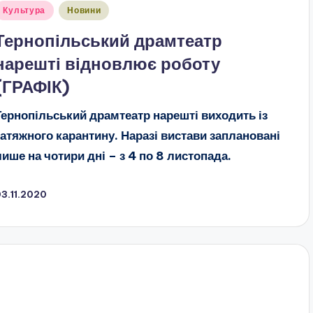
публіковано
Культура
Новини
Тернопільський драмтеатр
нарешті відновлює роботу
(ГРАФІК)
Тернопільський драмтеатр нарешті виходить із
затяжного карантину. Наразі вистави заплановані
лише на чотири дні – з 4 по 8 листопада.
3.11.2020