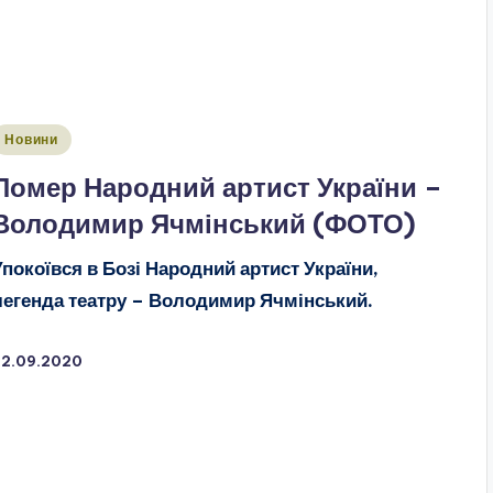
публіковано
Новини
Помер Народний артист України –
Володимир Ячмінський (ФОТО)
Упокоївся в Бозі Народний артист України,
легенда театру – Володимир Ячмінський.
22.09.2020