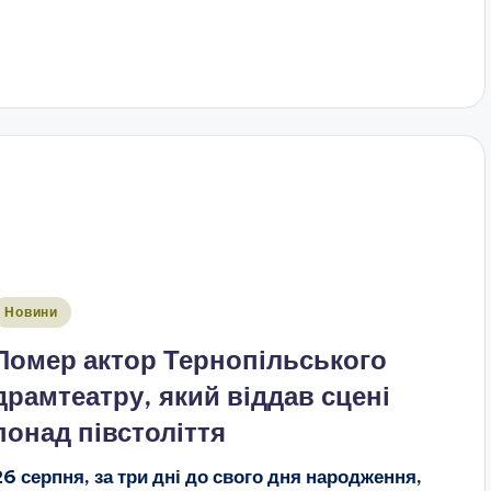
публіковано
Новини
Помер актор Тернопільського
драмтеатру, який віддав сцені
понад півстоліття
26 серпня, за три дні до свого дня народження,