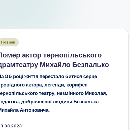
публіковано
Новини
Помер актор тернопільського
драмтеатру Михайло Безпалько
На 86 році життя перестало битися серце
провідного актора, легенди, корифея
тернопільського театру, незмінного Миколая,
педагога, доброчесної людини Безпалька
Михайла Антоновича.
03.08.2023