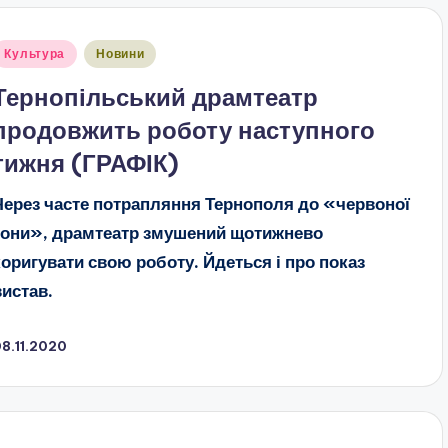
публіковано
Культура
Новини
Тернопільський драмтеатр
продовжить роботу наступного
тижня (ГРАФІК)
Через часте потрапляння Тернополя до «червоної
зони», драмтеатр змушений щотижнево
коригувати свою роботу. Йдеться і про показ
вистав.
8.11.2020