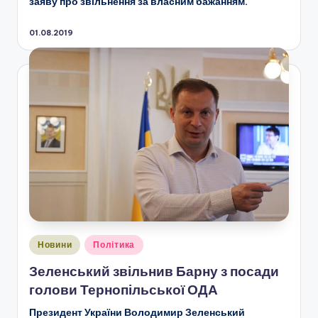
заяву про звільнення за власним бажанням.
01.08.2019
Опубліковано
Новини
Політика
у
Зеленський звільнив Барну з посади
голови Тернопільської ОДА
Президент України Володимир Зеленський