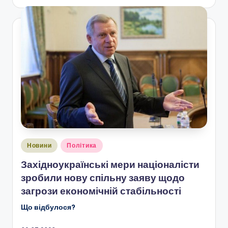
Опубліковано
Новини
Політика
у
Західноукраїнські мери націоналісти
зробили нову спільну заяву щодо
загрози економічній стабільності
Що відбулося?