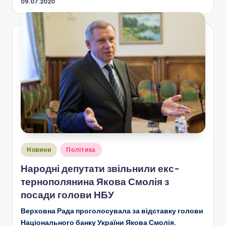
09.07.2020
Опубліковано
Новини
Політика
у
Народні депутати звільнили екс-
тернополянина Якова Смолія з
посади голови НБУ
Верховна Рада проголосувала за відставку голови
Національного банку України Якова Смолія.