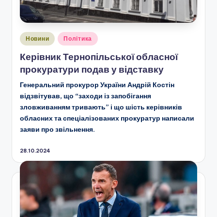
Опубліковано
Новини
Політика
у
Керівник Тернопільської обласної
прокуратури подав у відставку
Генеральний прокурор України Андрій Костін
відзвітував, що “заходи із запобігання
зловживанням тривають” і що шість керівників
обласних та спеціалізованих прокуратур написали
заяви про звільнення.
28.10.2024