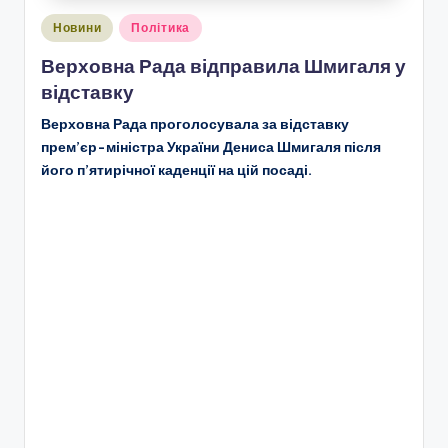
Опубліковано
Новини
Політика
у
Верховна Рада відправила Шмигаля у
відставку
Верховна Рада проголосувала за відставку
прем’єр-міністра України Дениса Шмигаля після
його п’ятирічної каденції на цій посаді.