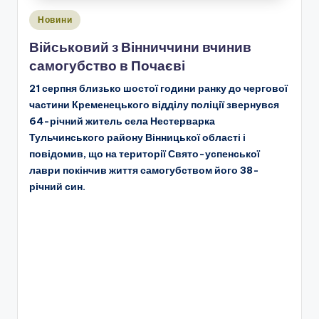
Опубліковано
Новини
у
Військовий з Вінниччини вчинив
самогубство в Почаєві
21 серпня близько шостої години ранку до чергової
частини Кременецького відділу поліції звернувся
64-річний житель села Нестерварка
Тульчинського району Вінницької області і
повідомив, що на території Свято-успенської
лаври покінчив життя самогубством його 38-
річний син.