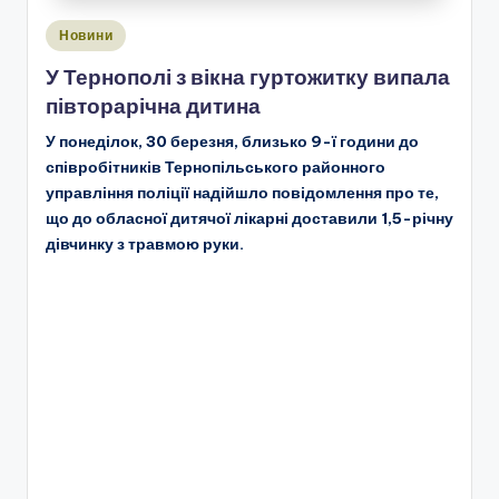
Опубліковано
Новини
у
У Тернополі з вікна гуртожитку випала
півторарічна дитина
У понеділок, 30 березня, близько 9-ї години до
співробітників Тернопільського районного
управління поліції надійшло повідомлення про те,
що до обласної дитячої лікарні доставили 1,5-річну
дівчинку з травмою руки.