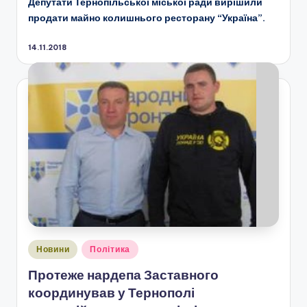
Депутати Тернопільської міської ради вирішили
продати майно колишнього ресторану “Україна”.
14.11.2018
Опубліковано
Новини
Політика
у
Протеже нардепа Заставного
координував у Тернополі