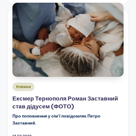
Опубліковано
Новини
у
Ексмер Тернополя Роман Заставний
став дідусем (ФОТО)
Про поповнення у сім’ї повідомляє Петро
Заставний.