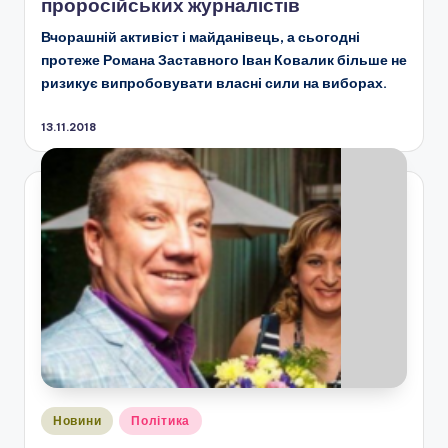
проросійських журналістів
Вчорашній активіст і майданівець, а сьогодні
протеже Романа Заставного Іван Ковалик більше не
ризикує випробовувати власні сили на виборах.
13.11.2018
Опубліковано
Новини
Політика
у