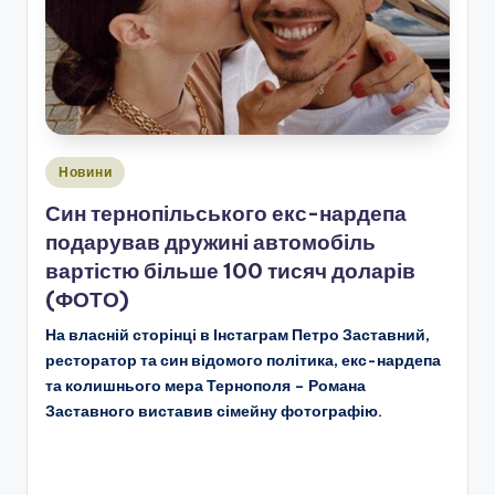
Опубліковано
Новини
у
Син тернопільського екс-нардепа
подарував дружині автомобіль
вартістю більше 100 тисяч доларів
(ФОТО)
На власній сторінці в Інстаграм Петро Заставний,
ресторатор та син відомого політика, екс-нардепа
та колишнього мера Тернополя – Романа
Заставного виставив сімейну фотографію.