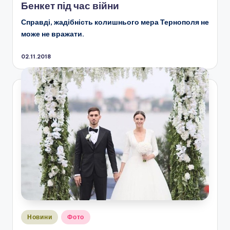
Бенкет під час війни
Справді, жадібність колишнього мера Тернополя не
може не вражати.
02.11.2018
Опубліковано
Новини
Фото
у