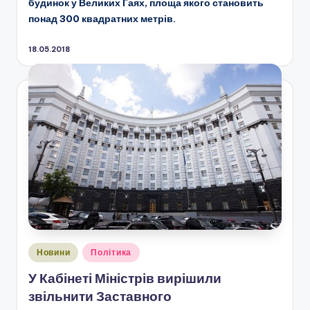
будинок у Великих Гаях, площа якого становить
понад 300 квадратних метрів.
18.05.2018
Опубліковано
Новини
Політика
у
У Кабінеті Міністрів вирішили
звільнити Заставного