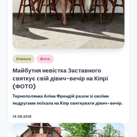
Опубліковано
Новини
Фото
у
Майбутня невістка Заставного
святкує свій дівич-вечір на Кіпрі
(ФОТО)
Тернополянка Аліна Френдій разом зі своїми
подругами поїхала на Кіпр святкувати дівич-вечір.
19.08.2018