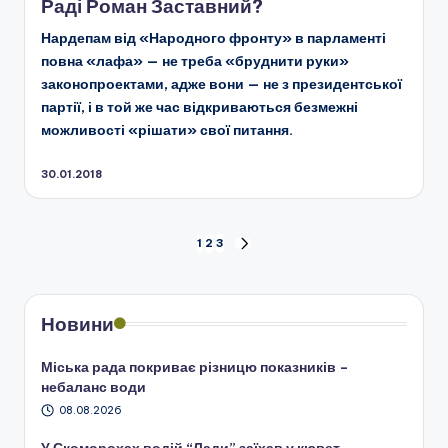
Раді Роман Заставний?
Нардепам від «Народного фронту» в парламенті
повна «лафа» — не треба «бруднити руки»
законопроектами, адже вони — не з президентської
партії, і в той же час відкриваються безмежні
можливості «рішати» свої питання.
30.01.2018
Пагінація
1
2
3
НАСТУПНА
СТОРІНКА
записів
Новини
Міська рада покриває різницю показників –
небаланс води
08.08.2026
У Скоморохах водій “Лади” заїхав у кювет