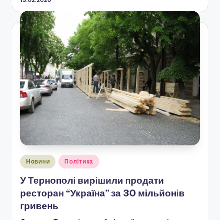
13.02.2020
Опубліковано
Новини
Політика
у
У Тернополі вирішили продати
ресторан “Україна” за 30 мільйонів
гривень