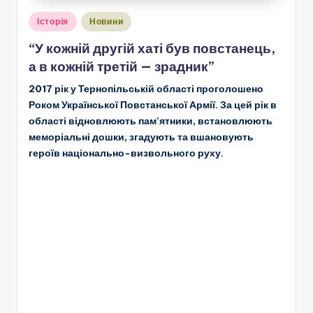
Опубліковано
Історія
Новини
у
“У кожній другій хаті був повстанець,
а в кожній третій — зрадник”
2017 рік у Тернопільській області проголошено
Роком Української Повстанської Армії. За цей рік в
області відновлюють пам’ятники, встановлюють
меморіальні дошки, згадують та вшановують
героїв національно-визвольного руху.