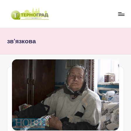
Перейти
до
Т
оперативно.
вмісту
достовірно.
е
цікаво
зв’язкова
р
н
о
г
р
а
д