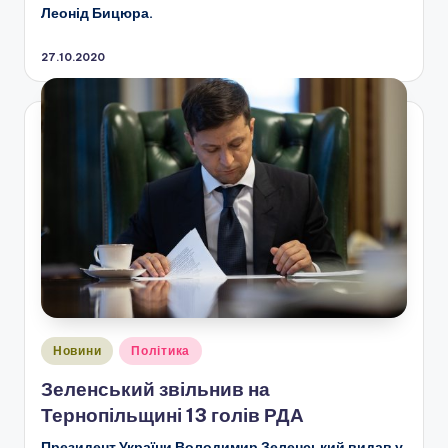
Леонід Бицюра.
27.10.2020
Опубліковано
Новини
Політика
у
Зеленський звільнив на
Тернопільщині 13 голів РДА
Президент України Володимир Зеленський видав у