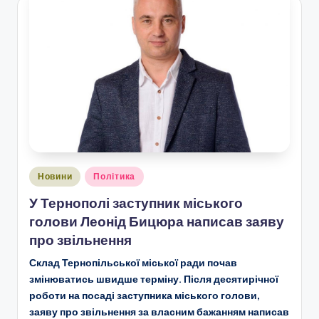
Опубліковано
Новини
Політика
у
У Тернополі заступник міського
голови Леонід Бицюра написав заяву
про звільнення
Склад Тернопільської міської ради почав
змінюватись швидше терміну. Після десятирічної
роботи на посаді заступника міського голови,
заяву про звільнення за власним бажанням написав