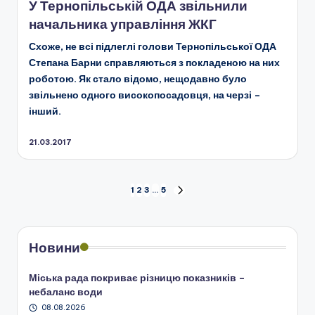
У Тернопільській ОДА звільнили
начальника управління ЖКГ
Схоже, не всі підлеглі голови Тернопільської ОДА
Степана Барни справляються з покладеною на них
роботою. Як стало відомо, нещодавно було
звільнено одного високопосадовця, на черзі –
інший.
21.03.2017
Пагінація
1
2
3
…
5
НАСТУПНА
СТОРІНКА
записів
Новини
Міська рада покриває різницю показників –
небаланс води
08.08.2026