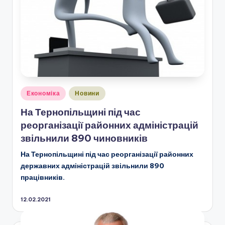
Опубліковано
Економіка
Новини
у
На Тернопільщині під час
реорганізації районних адміністрацій
звільнили 890 чиновників
На Тернопільщині під час реорганізації районних
державних адміністрацій звільнили 890
працівників.
12.02.2021