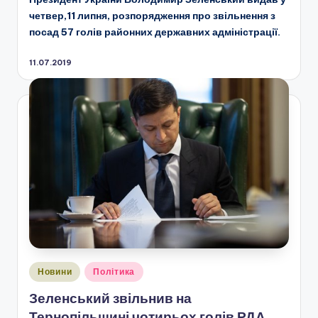
четвер,11 липня, розпорядження про звільнення з
посад 57 голів районних державних адміністрації.
11.07.2019
Опубліковано
Новини
Політика
у
Зеленський звільнив на
Тернопільщині чотирьох голів РДА