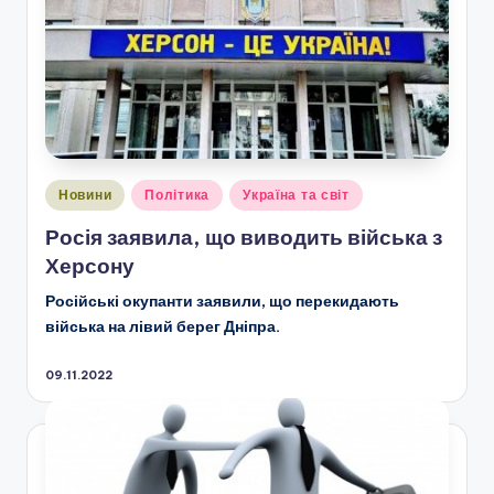
Опубліковано
Новини
Політика
Україна та світ
у
Росія заявила, що виводить війська з
Херсону
Російські окупанти заявили, що перекидають
війська на лівий берег Дніпра.
09.11.2022